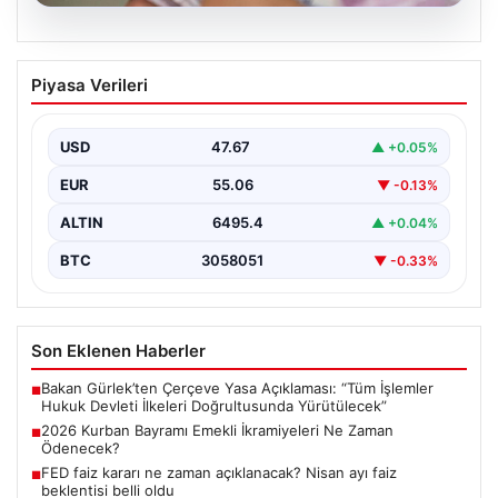
05.08.2026
2026 Kurban Bayramı Emekli
Piyasa Verileri
İkramiyeleri Ne Zaman Ödenecek?
Yaklaşan 2026 Kurban Bayramı nedeniyle, yaklaşık 17
milyon emekli vatandaşın gözü kulağı bayram
USD
47.67
▲ +0.05%
ikramiyesi…
EUR
55.06
▼ -0.13%
ALTIN
6495.4
▲ +0.04%
BTC
3058051
▼ -0.33%
Son Eklenen Haberler
Bakan Gürlek’ten Çerçeve Yasa Açıklaması: “Tüm İşlemler
■
Hukuk Devleti İlkeleri Doğrultusunda Yürütülecek”
2026 Kurban Bayramı Emekli İkramiyeleri Ne Zaman
■
Ödenecek?
FED faiz kararı ne zaman açıklanacak? Nisan ayı faiz
■
beklentisi belli oldu