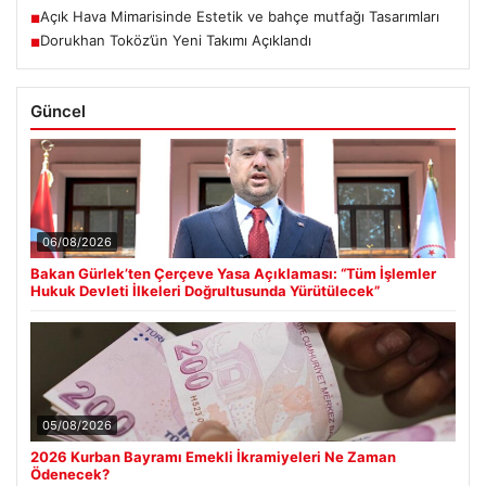
Açık Hava Mimarisinde Estetik ve bahçe mutfağı Tasarımları
■
Dorukhan Toköz’ün Yeni Takımı Açıklandı
■
Güncel
06/08/2026
Bakan Gürlek’ten Çerçeve Yasa Açıklaması: “Tüm İşlemler
Hukuk Devleti İlkeleri Doğrultusunda Yürütülecek”
05/08/2026
2026 Kurban Bayramı Emekli İkramiyeleri Ne Zaman
Ödenecek?