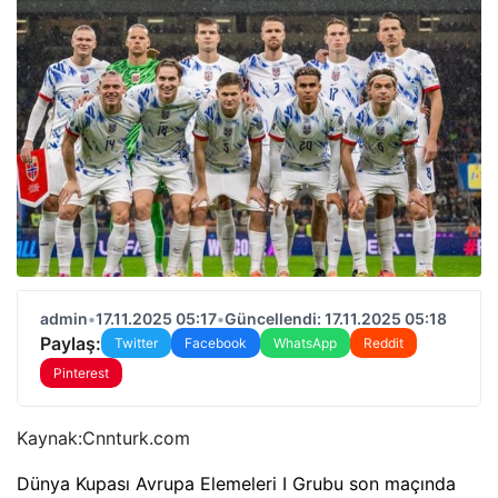
admin
•
17.11.2025 05:17
•
Güncellendi: 17.11.2025 05:18
Paylaş:
Twitter
Facebook
WhatsApp
Reddit
Pinterest
Kaynak:
Cnnturk.com
Dünya Kupası Avrupa Elemeleri I Grubu son maçında