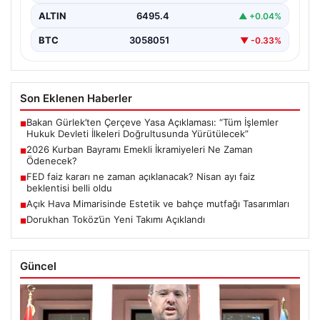
ALTIN
6495.4
▲ +0.04%
BTC
3058051
▼ -0.33%
Son Eklenen Haberler
Bakan Gürlek’ten Çerçeve Yasa Açıklaması: “Tüm İşlemler
■
Hukuk Devleti İlkeleri Doğrultusunda Yürütülecek”
2026 Kurban Bayramı Emekli İkramiyeleri Ne Zaman
■
Ödenecek?
FED faiz kararı ne zaman açıklanacak? Nisan ayı faiz
■
beklentisi belli oldu
Açık Hava Mimarisinde Estetik ve bahçe mutfağı Tasarımları
■
Dorukhan Toköz’ün Yeni Takımı Açıklandı
■
Güncel