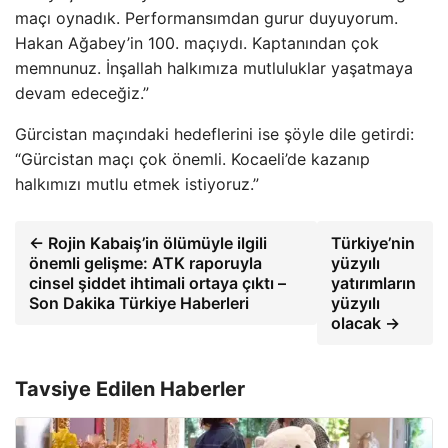
maçı oynadık. Performansımdan gurur duyuyorum.
Hakan Ağabey’in 100. maçıydı. Kaptanından çok
memnunuz. İnşallah halkımıza mutluluklar yaşatmaya
devam edeceğiz.”
Gürcistan maçındaki hedeflerini ise şöyle dile getirdi:
“Gürcistan maçı çok önemli. Kocaeli’de kazanıp
halkımızı mutlu etmek istiyoruz.”
← Rojin Kabaiş’in ölümüyle ilgili
Türkiye’nin
önemli gelişme: ATK raporuyla
yüzyılı
cinsel şiddet ihtimali ortaya çıktı –
yatırımların
Son Dakika Türkiye Haberleri
yüzyılı
olacak →
Tavsiye Edilen Haberler