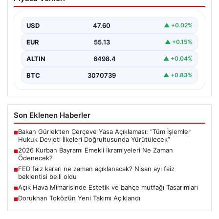
İkramiyeleri Ne Zaman Ödenecek?
Yaklaşan 2026 Kurban Bayramı nedeniyle, yaklaşık 17
milyon emekli vatandaşın gözü kulağı bayram
USD
47.60
▲ +0.02%
ikramiyesi…
EUR
55.13
▲ +0.15%
ALTIN
6498.4
▲ +0.04%
BTC
3070739
▲ +0.83%
Son Eklenen Haberler
Bakan Gürlek’ten Çerçeve Yasa Açıklaması: “Tüm İşlemler
■
Hukuk Devleti İlkeleri Doğrultusunda Yürütülecek”
2026 Kurban Bayramı Emekli İkramiyeleri Ne Zaman
■
Ödenecek?
FED faiz kararı ne zaman açıklanacak? Nisan ayı faiz
■
beklentisi belli oldu
Açık Hava Mimarisinde Estetik ve bahçe mutfağı Tasarımları
■
Dorukhan Toköz’ün Yeni Takımı Açıklandı
■