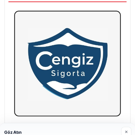
Hastaş Beton
×
Göz Atın