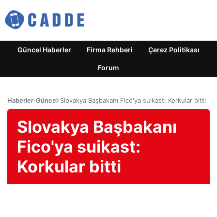
Güncel Haberler
Firma Rehberi
Çerez Politikası
Forum
Haberler
›
Güncel
›
Slovakya Başbakanı Fico'ya suikast: Korkular bitti
Slovakya Başbakanı
Fico'ya suikast:
Korkular bitti