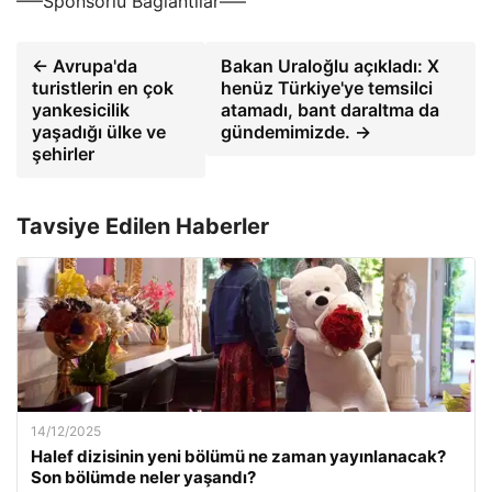
—–Sponsorlu Bağlantılar—–
← Avrupa'da
Bakan Uraloğlu açıkladı: X
turistlerin en çok
henüz Türkiye'ye temsilci
yankesicilik
atamadı, bant daraltma da
yaşadığı ülke ve
gündemimizde. →
şehirler
Tavsiye Edilen Haberler
14/12/2025
Halef dizisinin yeni bölümü ne zaman yayınlanacak?
Son bölümde neler yaşandı?