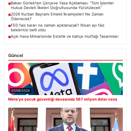
Bakan Gürlek’ten Çerçeve Yasa Açıklaması: “Tüm İşlemler
■
Hukuk Devleti İlkeleri Doğrultusunda Yürütülecek”
2026 Kurban Bayramı Emekli İkramiyeleri Ne Zaman
■
Ödenecek?
FED faiz kararı ne zaman açıklanacak? Nisan ayı faiz
■
beklentisi belli oldu
Açık Hava Mimarisinde Estetik ve bahçe mutfağı Tasarımları
■
Güncel
07/08/2026
Meta’ya çocuk güvenliği davasında 567 milyon dolar ceza