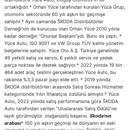
ortaklığıdır.* Orhan Yüce tarafından kurulan Yüce Grup,
otomotiv sektöründe 60 yılı aşkın bir geçmişe
sahiptir.* Aynı zamanda ŠKODA Distribütörler
Derneği'nin de kurucusu olan Orhan Yüce 2010 yılına
kadar derneğin “Onursal Başkanı”ydı. Bunu da yaptı. *
Yüce Auto, ISO 9001 ve VW Group TÜV kalite yönetim
belgelerine sahiptir. Yüce Oto A.Ş. Türkiye genelinde
49 yetkili satış ve servis, 6 yetkili servis ve yedek
parça noktası ile destek sağlıyor.* 2022 yılında 19 bin
464 adet araç teslimi gerçekleştiren Yüce Auto, bu
rakamla %3,3 pazar payı elde etti.
* 2019 yılında
ŠKODA distribütörleri arasında Satış Sonrası Hizmetler
kategorisinde Yılın İthalatçısı ödülünü almıştır.* Yüce
Auto, 2022 yılında satış performansına göre ŠKODA
Auto tarafından verilen “Uluslararası Satış Ödülü”ne
layık görülmüştür. olağanüstü başarısı.
Skoda'nın
arabası
* 100 yılı aşkın geçmişi ile dünyanın en eski