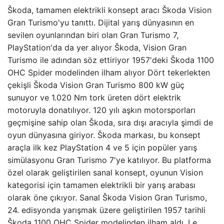
Škoda, tamamen elektrikli konsept aracı Škoda Vision
Gran Turismo'yu tanıttı. Dijital yarış dünyasının en
sevilen oyunlarından biri olan Gran Turismo 7,
PlayStation'da da yer alıyor Škoda, Vision Gran
Turismo ile adından söz ettiriyor 1957'deki Škoda 1100
OHC Spider modelinden ilham alıyor Dört tekerlekten
çekişli Škoda Vision Gran Turismo 800 kW güç
sunuyor ve 1.020 Nm tork üreten dört elektrik
motoruyla donatılıyor. 120 yılı aşkın motorsporları
geçmişine sahip olan Škoda, sıra dışı aracıyla şimdi de
oyun dünyasına giriyor. Škoda markası, bu konsept
araçla ilk kez PlayStation 4 ve 5 için popüler yarış
simülasyonu Gran Turismo 7'ye katılıyor. Bu platforma
özel olarak geliştirilen sanal konsept, oyunun Vision
kategorisi için tamamen elektrikli bir yarış arabası
olarak öne çıkıyor. Sanal Škoda Vision Gran Turismo,
24. edisyonda yarışmak üzere geliştirilen 1957 tarihli
Škoda 1100 OHC Spider modelinden ilham aldı. Le