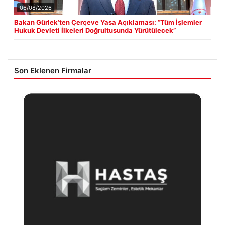
06/08/2026
Bakan Gürlek’ten Çerçeve Yasa Açıklaması: “Tüm İşlemler
Hukuk Devleti İlkeleri Doğrultusunda Yürütülecek”
Son Eklenen Firmalar