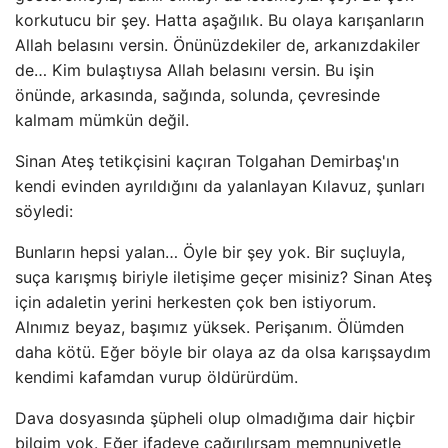
korkutucu bir şey. Hatta aşağılık. Bu olaya karışanların
Allah belasını versin. Önünüzdekiler de, arkanızdakiler
de… Kim bulaştıysa Allah belasını versin. Bu işin
önünde, arkasında, sağında, solunda, çevresinde
kalmam mümkün değil.
Sinan Ateş tetikçisini kaçıran Tolgahan Demirbaş'ın
kendi evinden ayrıldığını da yalanlayan Kılavuz, şunları
söyledi:
Bunların hepsi yalan… Öyle bir şey yok. Bir suçluyla,
suça karışmış biriyle iletişime geçer misiniz? Sinan Ateş
için adaletin yerini herkesten çok ben istiyorum.
Alnımız beyaz, başımız yüksek. Perişanım. Ölümden
daha kötü. Eğer böyle bir olaya az da olsa karışsaydım
kendimi kafamdan vurup öldürürdüm.
Dava dosyasında şüpheli olup olmadığıma dair hiçbir
bilgim yok. Eğer ifadeye çağırılırsam memnuniyetle