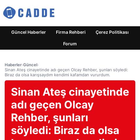
Güncel Haberler
Firma Rehberi
Çerez Politikası
Forum
Haberler
›
Güncel
›
Sinan Ateş cinayetinde adı geçen Olcay Rehber, şunları söyledi:
Biraz da olsa karışsaydım kendimi kafamdan vururdum.
Sinan Ateş cinayetinde
adı geçen Olcay
Rehber, şunları
söyledi: Biraz da olsa