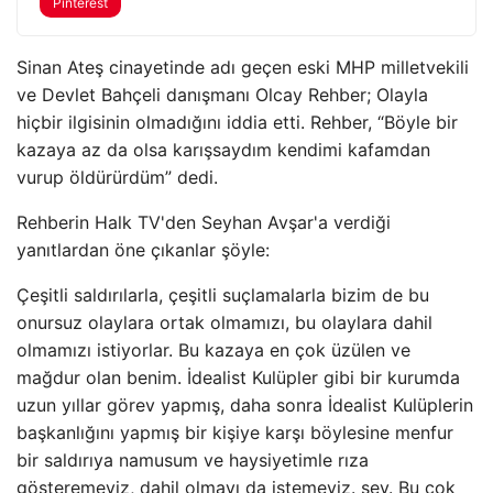
Pinterest
Sinan Ateş cinayetinde adı geçen eski MHP milletvekili
ve Devlet Bahçeli danışmanı Olcay Rehber; Olayla
hiçbir ilgisinin olmadığını iddia etti. Rehber, “Böyle bir
kazaya az da olsa karışsaydım kendimi kafamdan
vurup öldürürdüm” dedi.
Rehberin Halk TV'den Seyhan Avşar'a verdiği
yanıtlardan öne çıkanlar şöyle:
Çeşitli saldırılarla, çeşitli suçlamalarla bizim de bu
onursuz olaylara ortak olmamızı, bu olaylara dahil
olmamızı istiyorlar. Bu kazaya en çok üzülen ve
mağdur olan benim. İdealist Kulüpler gibi bir kurumda
uzun yıllar görev yapmış, daha sonra İdealist Kulüplerin
başkanlığını yapmış bir kişiye karşı böylesine menfur
bir saldırıya namusum ve haysiyetimle rıza
gösteremeyiz, dahil olmayı da istemeyiz. şey. Bu çok