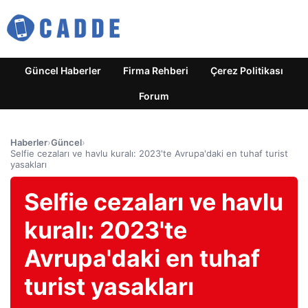
Güncel Haberler
Firma Rehberi
Çerez Politikası
Forum
Haberler
›
Güncel
›
Selfie cezaları ve havlu kuralı: 2023'te Avrupa'daki en tuhaf turist
yasakları
Selfie cezaları ve havlu
kuralı: 2023'te
Avrupa'daki en tuhaf
turist yasakları