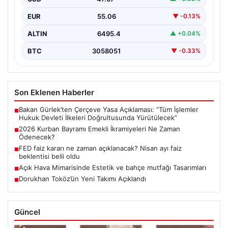
ikramiyesi…
EUR
55.06
▼ -0.13%
ALTIN
6495.4
▲ +0.04%
BTC
3058051
▼ -0.33%
Son Eklenen Haberler
Bakan Gürlek’ten Çerçeve Yasa Açıklaması: “Tüm İşlemler
■
Hukuk Devleti İlkeleri Doğrultusunda Yürütülecek”
2026 Kurban Bayramı Emekli İkramiyeleri Ne Zaman
■
Ödenecek?
FED faiz kararı ne zaman açıklanacak? Nisan ayı faiz
■
beklentisi belli oldu
Açık Hava Mimarisinde Estetik ve bahçe mutfağı Tasarımları
■
Dorukhan Toköz’ün Yeni Takımı Açıklandı
■
Güncel