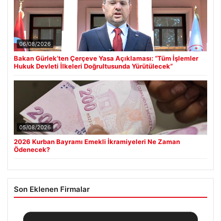
06/08/2026
Bakan Gürlek’ten Çerçeve Yasa Açıklaması: “Tüm İşlemler
Hukuk Devleti İlkeleri Doğrultusunda Yürütülecek”
05/08/2026
2026 Kurban Bayramı Emekli İkramiyeleri Ne Zaman
Ödenecek?
Son Eklenen Firmalar