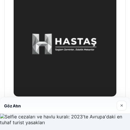
×
Göz Atın
Hastaş Beton
26/05/2026