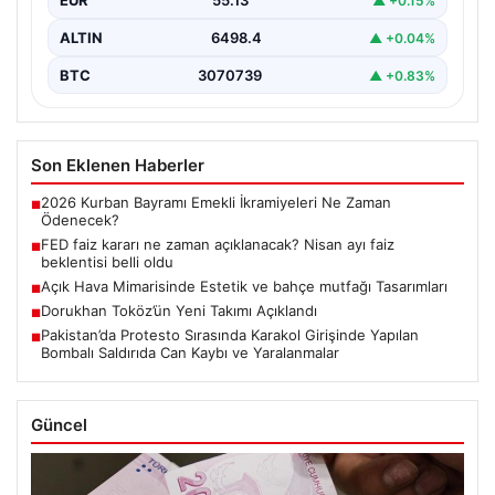
EUR
55.13
▲ +0.15%
ALTIN
6498.4
▲ +0.04%
BTC
3070739
▲ +0.83%
Son Eklenen Haberler
2026 Kurban Bayramı Emekli İkramiyeleri Ne Zaman
■
Ödenecek?
FED faiz kararı ne zaman açıklanacak? Nisan ayı faiz
■
beklentisi belli oldu
Açık Hava Mimarisinde Estetik ve bahçe mutfağı Tasarımları
■
Dorukhan Toköz’ün Yeni Takımı Açıklandı
■
Pakistan’da Protesto Sırasında Karakol Girişinde Yapılan
■
Bombalı Saldırıda Can Kaybı ve Yaralanmalar
Güncel