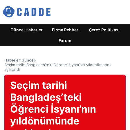
Güncel Haberler
Firma Rehberi
Çerez Politikası
Forum
Haberler
›
Güncel
›
Seçim tarihi Bangladeş’teki Öğrenci İsyanı’nın yıldönümünde
açıklandı
Seçim tarihi
Bangladeş’teki
Öğrenci İsyanı’nın
yıldönümünde