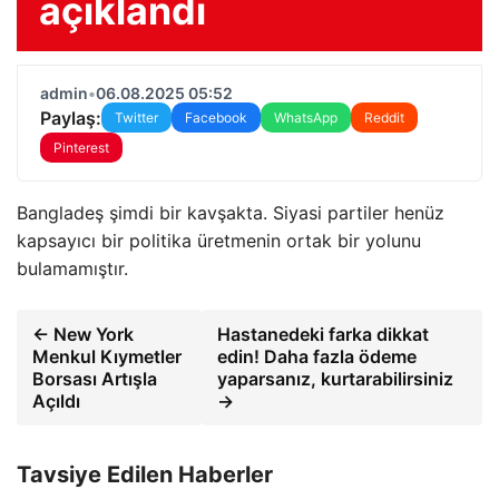
açıklandı
admin
•
06.08.2025 05:52
Paylaş:
Twitter
Facebook
WhatsApp
Reddit
Pinterest
Bangladeş şimdi bir kavşakta. Siyasi partiler henüz
kapsayıcı bir politika üretmenin ortak bir yolunu
bulamamıştır.
← New York
Hastanedeki farka dikkat
Menkul Kıymetler
edin! Daha fazla ödeme
Borsası Artışla
yaparsanız, kurtarabilirsiniz
Açıldı
→
Tavsiye Edilen Haberler