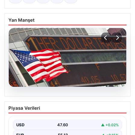
Yan Manşet
04.08.2026
FED faiz kararı ne zaman açıklanacak?
Piyasa Verileri
Nisan ayı faiz beklentisi belli oldu
USD
47.60
▲ +0.02%