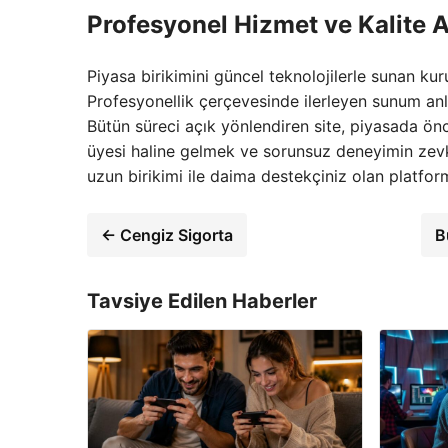
Profesyonel Hizmet ve Kalite A
Piyasa birikimini güncel teknolojilerle sunan kur
Profesyonellik çerçevesinde ilerleyen sunum anlayı
Bütün süreci açık yönlendiren site, piyasada ön
üyesi haline gelmek ve sorunsuz deneyimin zevki
uzun birikimi ile daima destekçiniz olan platfo
← Cengiz Sigorta
B
Tavsiye Edilen Haberler