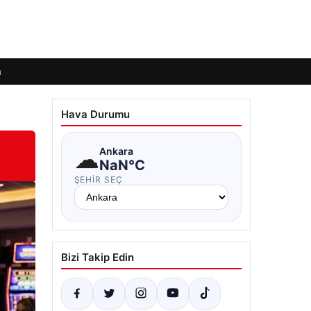
m
Hava Durumu
☁
Ankara
NaN°C
ŞEHIR SEÇ
Bizi Takip Edin