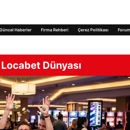
Güncel Haberler
Firma Rehberi
Çerez Politikası
Foru
ı Locabet Dünyası