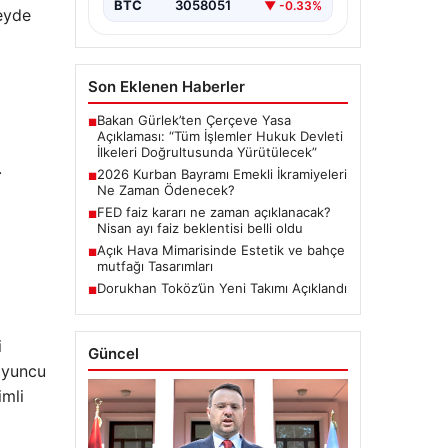
BTC
3058051
▼ -0.33%
zeyde
Son Eklenen Haberler
Bakan Gürlek’ten Çerçeve Yasa
■
Açıklaması: “Tüm İşlemler Hukuk Devleti
İlkeleri Doğrultusunda Yürütülecek”
.
2026 Kurban Bayramı Emekli İkramiyeleri
■
Ne Zaman Ödenecek?
FED faiz kararı ne zaman açıklanacak?
■
Nisan ayı faiz beklentisi belli oldu
Açık Hava Mimarisinde Estetik ve bahçe
■
mutfağı Tasarımları
Dorukhan Toköz’ün Yeni Takımı Açıklandı
■
i
Güncel
 oyuncu
imli