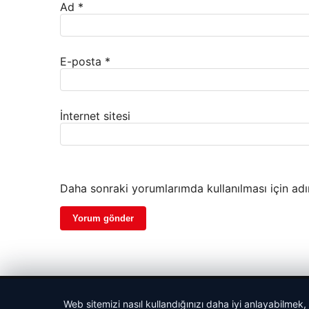
Ad
*
E-posta
*
İnternet sitesi
Daha sonraki yorumlarımda kullanılması için adı
© 2026 Cadde – Güncel Haberler
Web sitemizi nasıl kullandığınızı daha iyi anlayabilmek,