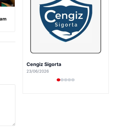
lam
Hastaş Beton
26/05/2026