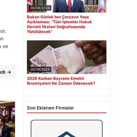
06/08/2026
Bakan Gürlek’ten Çerçeve Yasa
Açıklaması: “Tüm İşlemler Hukuk
Devleti İlkeleri Doğrultusunda
or.
Yürütülecek”
un
ı ve
05/08/2026
ndı →
2026 Kurban Bayramı Emekli
İkramiyeleri Ne Zaman Ödenecek?
Son Eklenen Firmalar