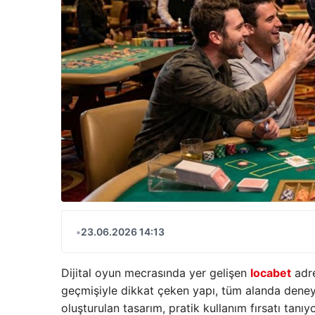
•
23.06.2026 14:13
Dijital oyun mecrasında yer gelişen
locabet
adre
geçmişiyle dikkat çeken yapı, tüm alanda deneyiml
oluşturulan tasarım, pratik kullanım fırsatı tanı