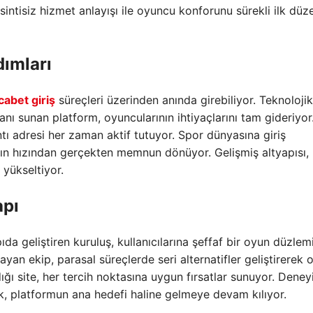
esintisiz hizmet anlayışı ile oyuncu konforunu sürekli ilk dü
dımları
cabet giriş
süreçleri üzerinden anında girebiliyor. Teknolojik
nı sunan platform, oyuncularının ihtiyaçlarını tam gideriyor
ntı adresi her zaman aktif tutuyor. Spor dünyasına giriş
rının hızından gerçekten memnun dönüyor. Gelişmiş altyapısı,
yükseltiyor.
apı
da geliştiren kuruluş, kullanıcılarına şeffaf bir oyun düzlem
mayan ekip, parasal süreçlerde seri alternatifler geliştirerek
ldığı site, her tercih noktasına uygun fırsatlar sunuyor. Deney
k, platformun ana hedefi haline gelmeye devam kılıyor.