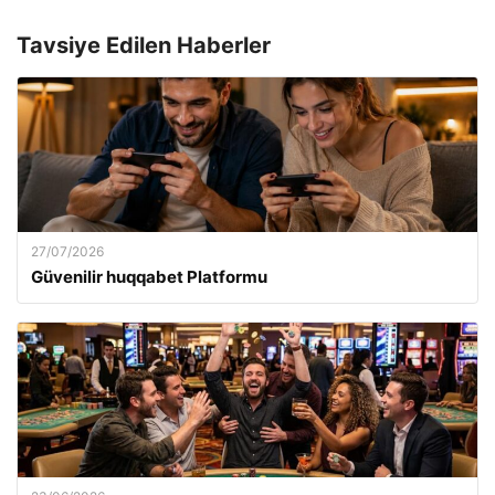
Tavsiye Edilen Haberler
27/07/2026
Güvenilir huqqabet Platformu