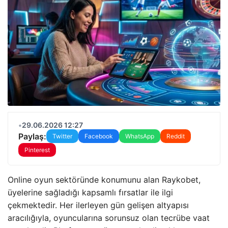
•
29.06.2026 12:27
Paylaş:
Twitter
Facebook
WhatsApp
Reddit
Pinterest
Online oyun sektöründe konumunu alan Raykobet,
üyelerine sağladığı kapsamlı fırsatlar ile ilgi
çekmektedir. Her ilerleyen gün gelişen altyapısı
aracılığıyla, oyuncularına sorunsuz olan tecrübe vaat