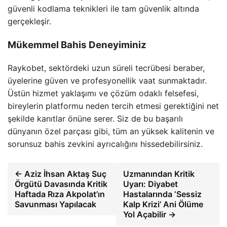
güvenli kodlama teknikleri ile tam güvenlik altında
gerçekleşir.
Mükemmel Bahis Deneyiminiz
Raykobet, sektördeki uzun süreli tecrübesi beraber,
üyelerine güven ve profesyonellik vaat sunmaktadır.
Üstün hizmet yaklaşımı ve çözüm odaklı felsefesi,
bireylerin platformu neden tercih etmesi gerektiğini net
şekilde kanıtlar önüne serer. Siz de bu başarılı
dünyanın özel parçası gibi, tüm an yüksek kalitenin ve
sorunsuz bahis zevkini ayrıcalığını hissedebilirsiniz.
← Aziz İhsan Aktaş Suç
Uzmanından Kritik
Örgütü Davasında Kritik
Uyarı: Diyabet
Haftada Rıza Akpolat’ın
Hastalarında ‘Sessiz
Savunması Yapılacak
Kalp Krizi’ Ani Ölüme
Yol Açabilir →