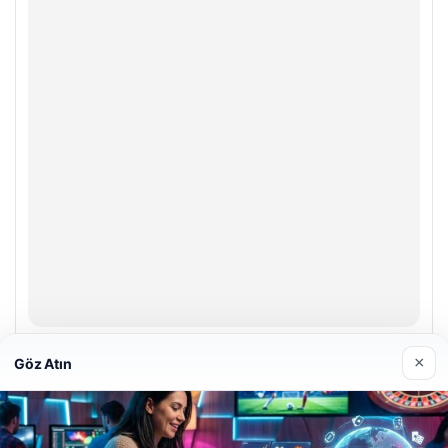
Hastaş Beton
×
Göz Atın
26/05/2026