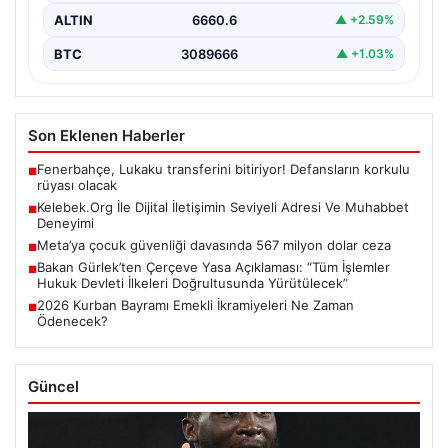
ALTIN
6660.6
▲ +2.59%
BTC
3089666
▲ +1.03%
Son Eklenen Haberler
Fenerbahçe, Lukaku transferini bitiriyor! Defansların korkulu
■
rüyası olacak
Kelebek.Org İle Dijital İletişimin Seviyeli Adresi Ve Muhabbet
■
Deneyimi
Meta’ya çocuk güvenliği davasında 567 milyon dolar ceza
■
Bakan Gürlek’ten Çerçeve Yasa Açıklaması: “Tüm İşlemler
■
Hukuk Devleti İlkeleri Doğrultusunda Yürütülecek”
2026 Kurban Bayramı Emekli İkramiyeleri Ne Zaman
■
Ödenecek?
Güncel