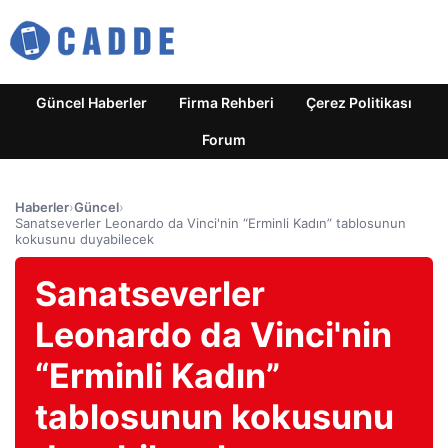
Güncel Haberler
Firma Rehberi
Çerez Politikası
Forum
Haberler
›
Güncel
›
Sanatseverler Leonardo da Vinci'nin “Erminli Kadın” tablosunun
kokusunu duyabilecek
Sanatseverler
Leonardo da Vinci'nin
“Erminli Kadın”
tablosunun kokusunu