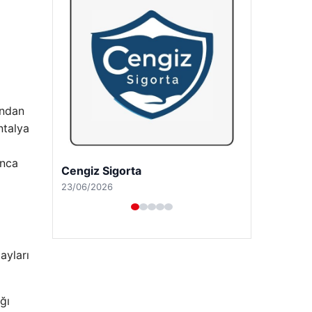
ından
ntalya
unca
Hastaş Beton
26/05/2026
ayları
ğı