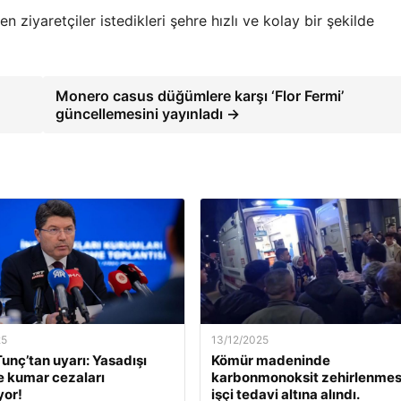
ziyaretçiler istedikleri şehre hızlı ve kolay bir şekilde
Monero casus düğümlere karşı ‘Flor Fermi’
güncellemesini yayınladı →
25
13/12/2025
unç’tan uyarı: Yasadışı
Kömür madeninde
e kumar cezaları
karbonmonoksit zehirlenmesi
yor!
işçi tedavi altına alındı.