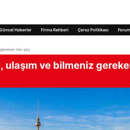
Güncel Haberler
Firma Rehberi
Çerez Politikası
Foru
z gereken her şey
i, ulaşım ve bilmeniz gerek