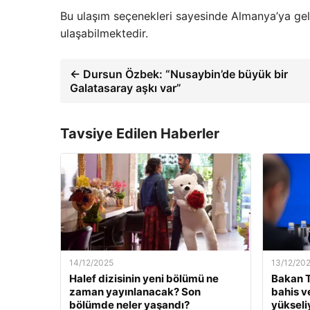
Bu ulaşım seçenekleri sayesinde Almanya’ya gelen 
ulaşabilmektedir.
← Dursun Özbek: “Nusaybin’de büyük bir
Galatasaray aşkı var”
Tavsiye Edilen Haberler
14/12/2025
13/12/20
Halef dizisinin yeni bölümü ne
Bakan T
zaman yayınlanacak? Son
bahis v
bölümde neler yaşandı?
yükseli