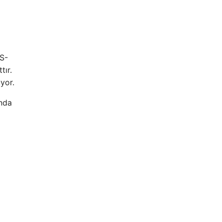
 S-
tır.
yor.
ında