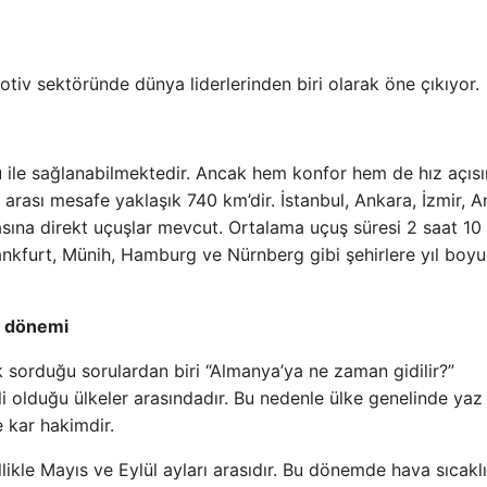
motiv sektöründe dünya liderlerinden biri olarak öne çıkıyor.
 ile sağlanabilmektedir. Ancak hem konfor hem de hız açıs
n arası mesafe yaklaşık 740 km’dir. İstanbul, Ankara, İzmir, A
sına direkt uçuşlar mevcut. Ortalama uçuş süresi 2 saat 10
Frankfurt, Münih, Hamburg ve Nürnberg gibi şehirlere yıl boy
t dönemi
 sorduğu sorulardan biri “Almanya’ya ne zaman gidilir?”
li olduğu ülkeler arasındadır. Bu nedenle ülke genelinde yaz 
 kar hakimdir.
ikle Mayıs ve Eylül ayları arasıdır. Bu dönemde hava sıcaklı