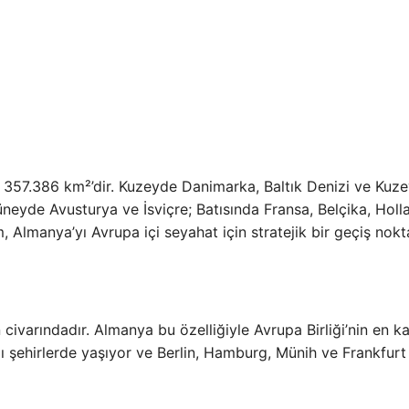
 357.386 km²’dir. Kuzeyde Danimarka, Baltık Denizi ve Kuz
eyde Avusturya ve İsviçre; Batısında Fransa, Belçika, Holl
lmanya’yı Avrupa içi seyahat için stratejik bir geçiş nokt
 civarındadır. Almanya bu özelliğiyle Avrupa Birliği’nin en ka
mı şehirlerde yaşıyor ve Berlin, Hamburg, Münih ve Frankfurt