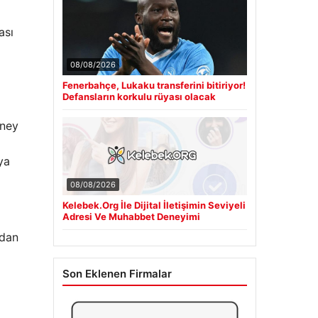
ası
08/08/2026
Fenerbahçe, Lukaku transferini bitiriyor!
Defansların korkulu rüyası olacak
üney
ya
08/08/2026
Kelebek.Org İle Dijital İletişimin Seviyeli
Adresi Ve Muhabbet Deneyimi
’dan
Son Eklenen Firmalar