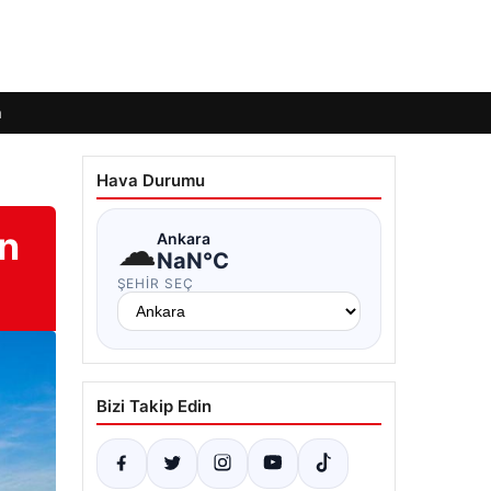
m
Hava Durumu
en
☁
Ankara
NaN°C
ŞEHIR SEÇ
Bizi Takip Edin