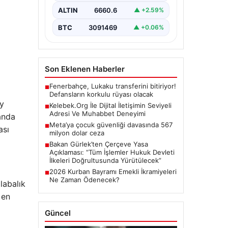
büyük bir hassasiyet ifade
ALTIN
6660.6
▲ +2.59%
etmektedir. Günümüzde…
BTC
3091469
▲ +0.06%
Son Eklenen Haberler
Fenerbahçe, Lukaku transferini bitiriyor!
■
Defansların korkulu rüyası olacak
ey
Kelebek.Org İle Dijital İletişimin Seviyeli
■
Adresi Ve Muhabbet Deneyimi
anda
Meta’ya çocuk güvenliği davasında 567
■
ası
milyon dolar ceza
Bakan Gürlek’ten Çerçeve Yasa
■
Açıklaması: “Tüm İşlemler Hukuk Devleti
İlkeleri Doğrultusunda Yürütülecek”
2026 Kurban Bayramı Emekli İkramiyeleri
■
Ne Zaman Ödenecek?
labalık
 en
Güncel