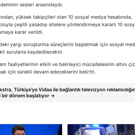
deminin sesleri arasındaydı.
dından, yüksek takipçileri olan 10 sosyal medya hesabında,
oluyla çeşitli yasadışı sitelere yönlendirmeye kararlı 10 sosy
maya karar verildi.
indeki yargı soruşturma süreçlerini başlatmak için sosyal me
kli sorularla kaydedilecektir.
am faaliyetlerinin etkili ve belirleyici mücadelesinin altını çi
ak için sürekli devam edeceklerini belirtti.
stra, Türkiye’ye Vidaa ile bağlantılı televizyon reklamcılığı
i bir dönem başlatıyor →