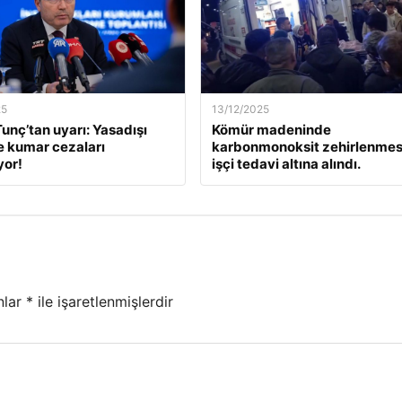
25
13/12/2025
unç’tan uyarı: Yasadışı
Kömür madeninde
e kumar cezaları
karbonmonoksit zehirlenmesi
yor!
işçi tedavi altına alındı.
nlar
*
ile işaretlenmişlerdir