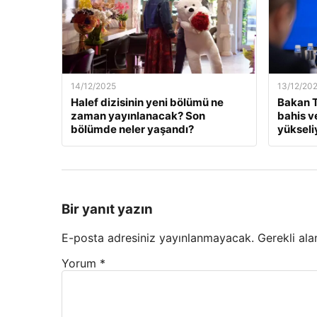
14/12/2025
13/12/20
Halef dizisinin yeni bölümü ne
Bakan T
zaman yayınlanacak? Son
bahis v
bölümde neler yaşandı?
yükseli
Bir yanıt yazın
E-posta adresiniz yayınlanmayacak.
Gerekli ala
Yorum
*