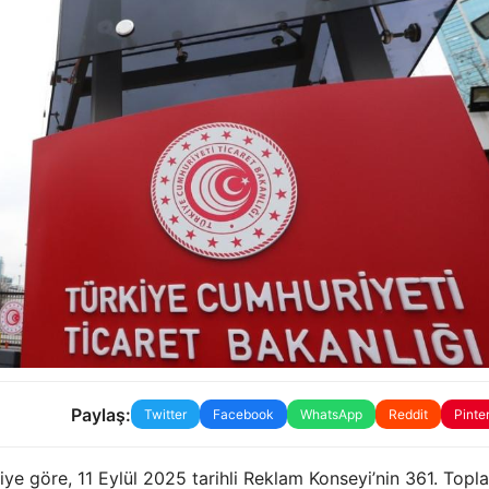
Paylaş:
Twitter
Facebook
WhatsApp
Reddit
Pinte
iye göre, 11 Eylül 2025 tarihli Reklam Konseyi’nin 361. Toplan