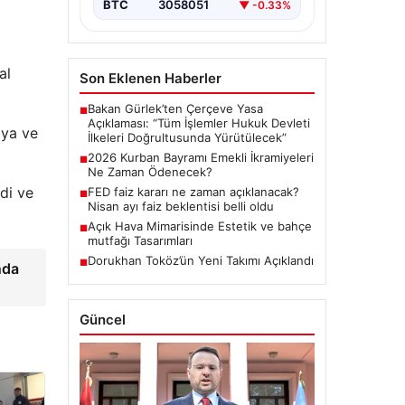
BTC
3058051
▼ -0.33%
al
Son Eklenen Haberler
Bakan Gürlek’ten Çerçeve Yasa
■
Açıklaması: “Tüm İşlemler Hukuk Devleti
dya ve
İlkeleri Doğrultusunda Yürütülecek”
2026 Kurban Bayramı Emekli İkramiyeleri
■
Ne Zaman Ödenecek?
zdi ve
FED faiz kararı ne zaman açıklanacak?
■
Nisan ayı faiz beklentisi belli oldu
Açık Hava Mimarisinde Estetik ve bahçe
■
mutfağı Tasarımları
Dorukhan Toköz’ün Yeni Takımı Açıklandı
■
nda
Güncel