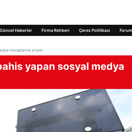
Güncel Haberler
Firma Rehberi
Çerez Politikası
Foru
medya hesaplarına erişim
 bahis yapan sosyal medya