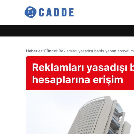
Haberler
›
Güncel
›
Reklamları yasadışı bahis yapan sosyal 
Reklamları yasadışı
hesaplarına erişim