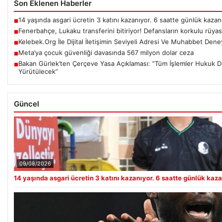
Son Eklenen Haberler
14 yaşında asgari ücretin 3 katını kazanıyor. 6 saatte günlük kazanc
■
Fenerbahçe, Lukaku transferini bitiriyor! Defansların korkulu rüyas
■
Kelebek.Org İle Dijital İletişimin Seviyeli Adresi Ve Muhabbet Dene
■
Meta’ya çocuk güvenliği davasında 567 milyon dolar ceza
■
Bakan Gürlek’ten Çerçeve Yasa Açıklaması: “Tüm İşlemler Hukuk De
■
Yürütülecek”
Güncel
09/08/2026
14 yaşında asgari ücretin 3 katını kazanıyor. 6 saatte günlük kazan