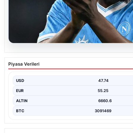
08.08.2026
Fenerbahçe, Lukaku transferini bitiriyor! Defa
Piyasa Verileri
olacak
USD
47.74
EUR
55.25
ALTIN
6660.6
BTC
3091469