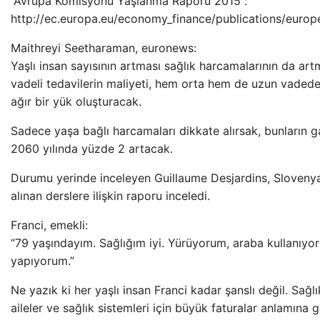
“Avrupa Komisyonu Yaşlanma Raporu 2015”:
http://ec.europa.eu/economy_finance/publications/eur
Maithreyi Seetharaman, euronews:
Yaşlı insan sayısının artması sağlık harcamalarının da ar
vadeli tedavilerin maliyeti, hem orta hem de uzun vadede
ağır bir yük oluşturacak.
Sadece yaşa bağlı harcamaları dikkate alırsak, bunların gay
2060 yılında yüzde 2 artacak.
Durumu yerinde inceleyen Guillaume Desjardins, Slovenya’
alınan derslere ilişkin raporu inceledi.
Franci, emekli:
“79 yaşındayım. Sağlığım iyi. Yürüyorum, araba kullanıyo
yapıyorum.”
Ne yazık ki her yaşlı insan Franci kadar şanslı değil. Sağlık
aileler ve sağlık sistemleri için büyük faturalar anlamına g