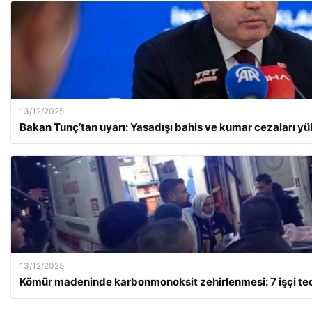
13/12/2025
Bakan Tunç’tan uyarı: Yasadışı bahis ve kumar cezaları yü
13/12/2025
Kömür madeninde karbonmonoksit zehirlenmesi: 7 işçi teda