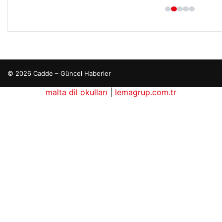
© 2026 Cadde – Güncel Haberler
ber siteleri
malta dil okulları
|
lemagrup.com.tr
dhub
tcio
aziantep escort
aziantep escort
aziantep escort
aziantep escort
aziantep escort