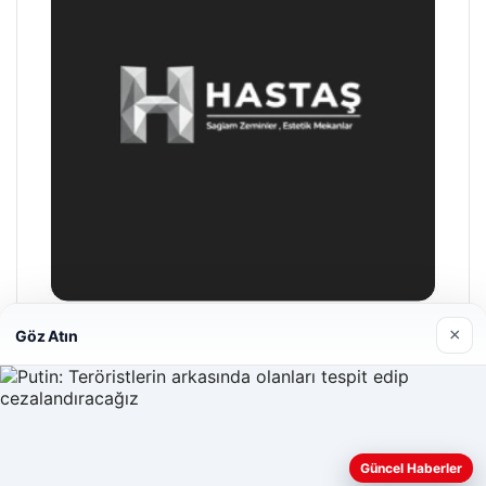
×
Göz Atın
Hastaş Beton
26/05/2026
Güncel Haberler
Web sitemizi nasıl kullandığınızı daha iyi anlayabilmek,