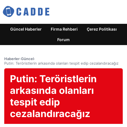
Güncel Haberler
Firma Rehberi
Çerez Politikası
Forum
Haberler
›
Güncel
›
Putin: Teröristlerin arkasında olanları tespit edip cezalandıracağız
Putin: Teröristlerin
arkasında olanları
tespit edip
cezalandıracağız