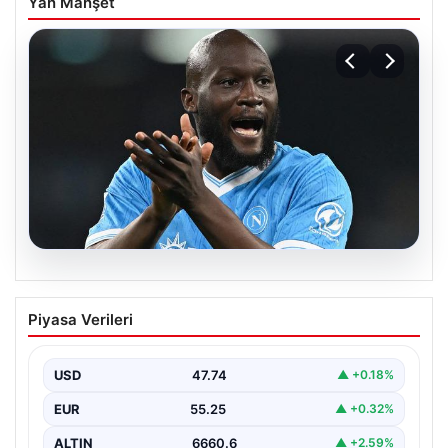
Yan Manşet
08.08.2026
Fenerbahçe, Lukaku transferini
Piyasa Verileri
bitiriyor! Defansların korkulu rüyası
olacak
USD
47.74
▲ +0.18%
EUR
55.25
▲ +0.32%
ALTIN
6660.6
▲ +2.59%