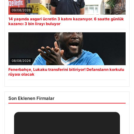
09/08/2026
14 yaşında asgari ücretin 3 katını kazanıyor. 6 saatte günlük
kazancı 3 bin lirayı buluyor
08/08/2026
Fenerbahçe, Lukaku transferini bitiriyor! Defansların korkulu
rüyası olacak
Son Eklenen Firmalar