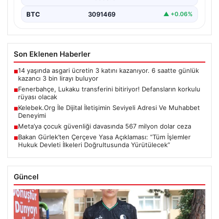
BTC
3091469
▲ +0.06%
Son Eklenen Haberler
14 yaşında asgari ücretin 3 katını kazanıyor. 6 saatte günlük
■
kazancı 3 bin lirayı buluyor
Fenerbahçe, Lukaku transferini bitiriyor! Defansların korkulu
■
rüyası olacak
Kelebek.Org İle Dijital İletişimin Seviyeli Adresi Ve Muhabbet
■
Deneyimi
Meta’ya çocuk güvenliği davasında 567 milyon dolar ceza
■
Bakan Gürlek’ten Çerçeve Yasa Açıklaması: “Tüm İşlemler
■
Hukuk Devleti İlkeleri Doğrultusunda Yürütülecek”
Güncel