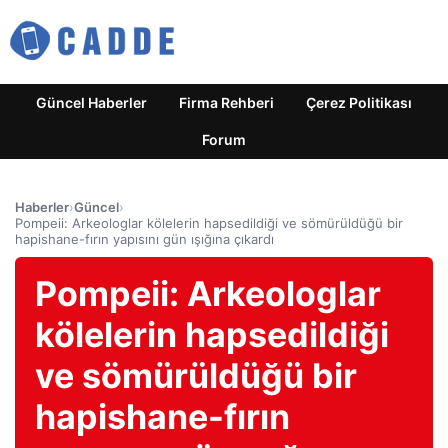
Güncel Haberler
Firma Rehberi
Çerez Politikası
Forum
Haberler
›
Güncel
›
Pompeii: Arkeologlar kölelerin hapsedildiği ve sömürüldüğü bir
hapishane-fırın yapısını gün ışığına çıkardı
Pompeii: Arkeologlar
kölelerin hapsedildiği
ve sömürüldüğü bir
hapishane-fırın