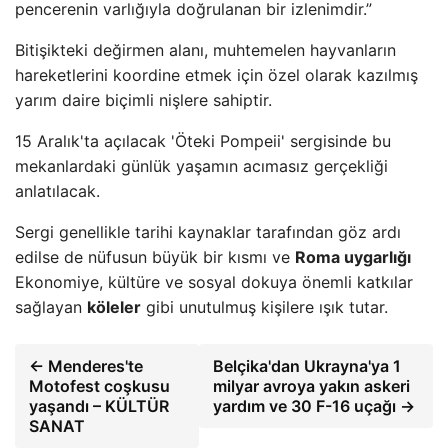
pencerenin varlığıyla doğrulanan bir izlenimdir.”
Bitişikteki değirmen alanı, muhtemelen hayvanların
hareketlerini koordine etmek için özel olarak kazılmış
yarım daire biçimli nişlere sahiptir.
15 Aralık'ta açılacak 'Öteki Pompeii' sergisinde bu
mekanlardaki günlük yaşamın acımasız gerçekliği
anlatılacak.
Sergi genellikle tarihi kaynaklar tarafından göz ardı
edilse de nüfusun büyük bir kısmı ve
Roma uygarlığı
Ekonomiye, kültüre ve sosyal dokuya önemli katkılar
sağlayan
köleler
gibi unutulmuş kişilere ışık tutar.
← Menderes'te
Belçika'dan Ukrayna'ya 1
Motofest coşkusu
milyar avroya yakın askeri
yaşandı – KÜLTÜR
yardım ve 30 F-16 uçağı →
SANAT