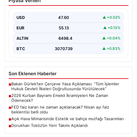
Piyasa Verileri
İkramiyeleri Ne Zaman Ödenecek?
Yaklaşan 2026 Kurban Bayramı nedeniyle, yaklaşık 17
milyon emekli vatandaşın gözü kulağı bayram
USD
47.60
▲ +0.02%
ikramiyesi…
EUR
55.13
▲ +0.15%
ALTIN
6498.4
▲ +0.04%
BTC
3070739
▲ +0.83%
Son Eklenen Haberler
Bakan Gürlek’ten Çerçeve Yasa Açıklaması: “Tüm İşlemler
■
Hukuk Devleti İlkeleri Doğrultusunda Yürütülecek”
2026 Kurban Bayramı Emekli İkramiyeleri Ne Zaman
■
Ödenecek?
FED faiz kararı ne zaman açıklanacak? Nisan ayı faiz
■
beklentisi belli oldu
Açık Hava Mimarisinde Estetik ve bahçe mutfağı Tasarımları
■
Dorukhan Toköz’ün Yeni Takımı Açıklandı
■