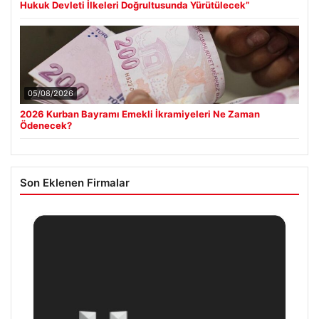
Hukuk Devleti İlkeleri Doğrultusunda Yürütülecek”
05/08/2026
2026 Kurban Bayramı Emekli İkramiyeleri Ne Zaman
Ödenecek?
Son Eklenen Firmalar