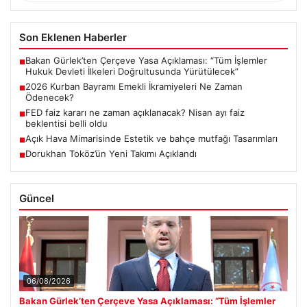
Son Eklenen Haberler
Bakan Gürlek’ten Çerçeve Yasa Açıklaması: “Tüm İşlemler
■
Hukuk Devleti İlkeleri Doğrultusunda Yürütülecek”
2026 Kurban Bayramı Emekli İkramiyeleri Ne Zaman
■
Ödenecek?
FED faiz kararı ne zaman açıklanacak? Nisan ayı faiz
■
beklentisi belli oldu
Açık Hava Mimarisinde Estetik ve bahçe mutfağı Tasarımları
■
Dorukhan Toköz’ün Yeni Takımı Açıklandı
■
Güncel
06/08/2026
Bakan Gürlek’ten Çerçeve Yasa Açıklaması: “Tüm İşlemler