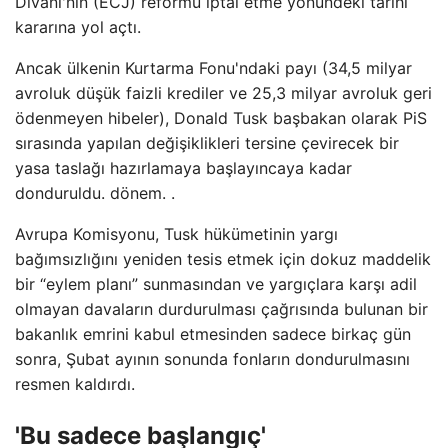
Divanı'nın (ECJ) reformu iptal etme yönündeki tarihi
kararına yol açtı.
Ancak ülkenin Kurtarma Fonu'ndaki payı (34,5 milyar
avroluk düşük faizli krediler ve 25,3 milyar avroluk geri
ödenmeyen hibeler), Donald Tusk başbakan olarak PiS
sırasında yapılan değişiklikleri tersine çevirecek bir
yasa taslağı hazırlamaya başlayıncaya kadar
donduruldu. dönem. .
Avrupa Komisyonu, Tusk hükümetinin yargı
bağımsızlığını yeniden tesis etmek için dokuz maddelik
bir “eylem planı” sunmasından ve yargıçlara karşı adil
olmayan davaların durdurulması çağrısında bulunan bir
bakanlık emrini kabul etmesinden sadece birkaç gün
sonra, Şubat ayının sonunda fonların dondurulmasını
resmen kaldırdı.
'Bu sadece başlangıç'