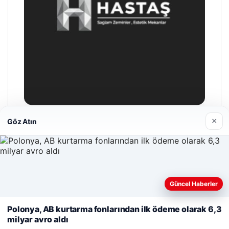
×
Göz Atın
Hastaş Beton
26/05/2026
Güncel Haberler
Web sitemizi nasıl kullandığınızı daha iyi anlayabilmek,
deneyiminizi kişiselleştirmek ve geliştirmek amacıyla çerezler
Polonya, AB kurtarma fonlarından ilk ödeme olarak 6,3
kullanıyoruz.
Çerez Politikamız
milyar avro aldı
© 2026 Cadde – Güncel Haberler
Reddet
Kabul Et