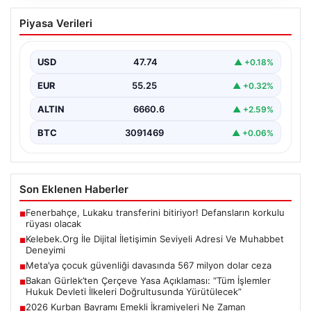
Kelebek.Org İle Dijital İletişimin Seviyeli
Piyasa Verileri
Adresi Ve Muhabbet Deneyimi
Dijital ortamında kullanıcıların seviyeli bir şekilde iletişim
kurması büyük bir hassasiyet ifade etmektedir.
USD
47.74
▲ +0.18%
Günümüzde…
EUR
55.25
▲ +0.32%
ALTIN
6660.6
▲ +2.59%
BTC
3091469
▲ +0.06%
Son Eklenen Haberler
Fenerbahçe, Lukaku transferini bitiriyor! Defansların korkulu
■
rüyası olacak
Kelebek.Org İle Dijital İletişimin Seviyeli Adresi Ve Muhabbet
■
Deneyimi
Meta’ya çocuk güvenliği davasında 567 milyon dolar ceza
■
Bakan Gürlek’ten Çerçeve Yasa Açıklaması: “Tüm İşlemler
■
Hukuk Devleti İlkeleri Doğrultusunda Yürütülecek”
2026 Kurban Bayramı Emekli İkramiyeleri Ne Zaman
■