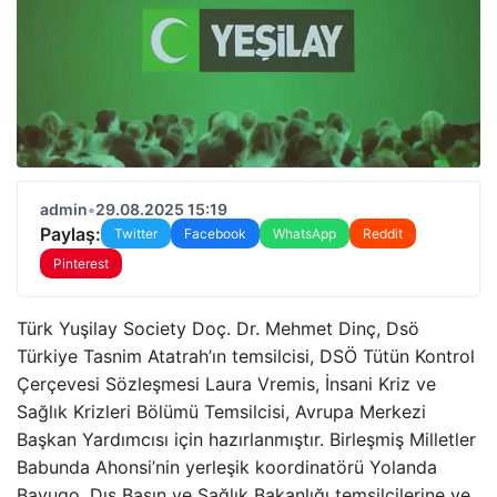
admin
•
29.08.2025 15:19
Paylaş:
Twitter
Facebook
WhatsApp
Reddit
Pinterest
Türk Yuşilay Society Doç. Dr. Mehmet Dinç, Dsö
Türkiye Tasnim Atatrah’ın temsilcisi, DSÖ Tütün Kontrol
Çerçevesi Sözleşmesi Laura Vremis, İnsani Kriz ve
Sağlık Krizleri Bölümü Temsilcisi, Avrupa Merkezi
Başkan Yardımcısı için hazırlanmıştır. Birleşmiş Milletler
Babunda Ahonsi’nin yerleşik koordinatörü Yolanda
Bayugo, Dış Basın ve Sağlık Bakanlığı temsilcilerine ve