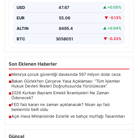
Devleti İlkeleri Doğrultusunda
Yürütülecek”
USD
47.67
▲ +0.05%
Adalet Bakanı Akın Gürlek, terörle mücadelede yeni bir
EUR
55.06
▼ -0.13%
dönemi başlatacak çerçeve yasanın Meclis’te kabul…
ALTIN
6495.4
▲ +0.04%
BTC
3058051
▼ -0.33%
Son Eklenen Haberler
Meta’ya çocuk güvenliği davasında 567 milyon dolar ceza
■
Bakan Gürlek’ten Çerçeve Yasa Açıklaması: “Tüm İşlemler
■
Hukuk Devleti İlkeleri Doğrultusunda Yürütülecek”
2026 Kurban Bayramı Emekli İkramiyeleri Ne Zaman
■
Ödenecek?
FED faiz kararı ne zaman açıklanacak? Nisan ayı faiz
■
beklentisi belli oldu
Açık Hava Mimarisinde Estetik ve bahçe mutfağı Tasarımları
■
Güncel