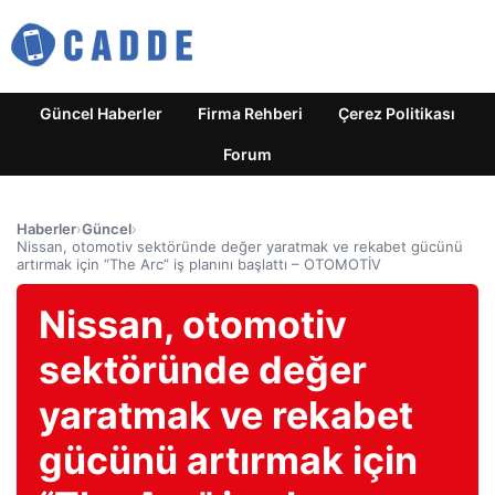
Güncel Haberler
Firma Rehberi
Çerez Politikası
Forum
Haberler
›
Güncel
›
Nissan, otomotiv sektöründe değer yaratmak ve rekabet gücünü
artırmak için “The Arc” iş planını başlattı – OTOMOTİV
Nissan, otomotiv
sektöründe değer
yaratmak ve rekabet
gücünü artırmak için