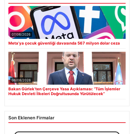
07/08/2026
Meta’ya çocuk güvenliği davasında 567 milyon dolar ceza
06/08/2026
Bakan Gürlek’ten Çerçeve Yasa Açıklaması: “Tüm İşlemler
Hukuk Devleti İlkeleri Doğrultusunda Yürütülecek”
Son Eklenen Firmalar