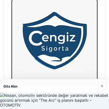
×
Göz Atın
Hastaş Beton
26/05/2026