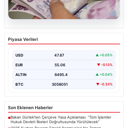
05.08.2026
2026 Kurban Bayramı Emekli
Piyasa Verileri
İkramiyeleri Ne Zaman Ödenecek?
Yaklaşan 2026 Kurban Bayramı nedeniyle, yaklaşık 17
milyon emekli vatandaşın gözü kulağı bayram
USD
47.67
▲ +0.05%
ikramiyesi…
EUR
55.06
▼ -0.13%
ALTIN
6495.4
▲ +0.04%
BTC
3058051
▼ -0.33%
Son Eklenen Haberler
Bakan Gürlek’ten Çerçeve Yasa Açıklaması: “Tüm İşlemler
■
Hukuk Devleti İlkeleri Doğrultusunda Yürütülecek”
2026 Kurban Bayramı Emekli İkramiyeleri Ne Zaman