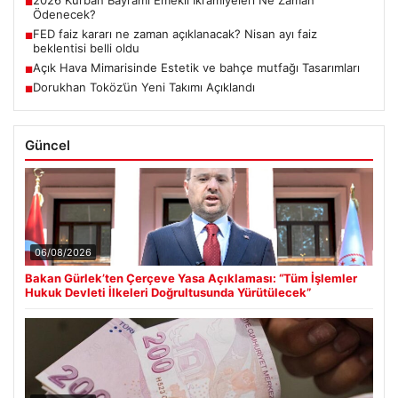
■
Ödenecek?
FED faiz kararı ne zaman açıklanacak? Nisan ayı faiz
■
beklentisi belli oldu
Açık Hava Mimarisinde Estetik ve bahçe mutfağı Tasarımları
■
Dorukhan Toköz’ün Yeni Takımı Açıklandı
■
Güncel
06/08/2026
Bakan Gürlek’ten Çerçeve Yasa Açıklaması: “Tüm İşlemler
Hukuk Devleti İlkeleri Doğrultusunda Yürütülecek”