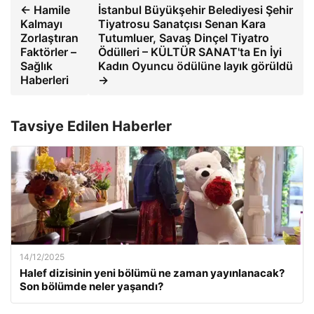
← Hamile
İstanbul Büyükşehir Belediyesi Şehir
Kalmayı
Tiyatrosu Sanatçısı Senan Kara
Zorlaştıran
Tutumluer, Savaş Dinçel Tiyatro
Faktörler –
Ödülleri – KÜLTÜR SANAT'ta En İyi
Sağlık
Kadın Oyuncu ödülüne layık görüldü
Haberleri
→
Tavsiye Edilen Haberler
14/12/2025
Halef dizisinin yeni bölümü ne zaman yayınlanacak?
Son bölümde neler yaşandı?