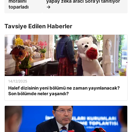
moralini
yapay zeka aracı Sora'yı tanıtıyor
toparladı
→
Tavsiye Edilen Haberler
14/12/2025
Halef dizisinin yeni bölümü ne zaman yayınlanacak?
Son bölümde neler yaşandı?