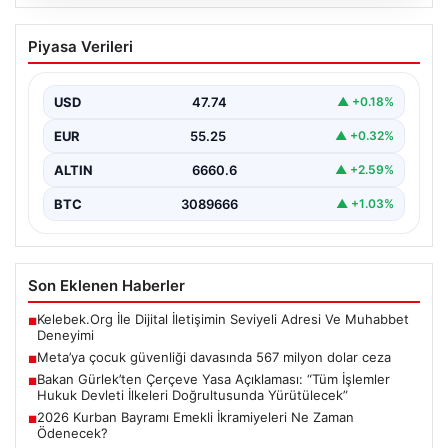
07.08.2026
Meta’ya çocuk güvenliği davasında 567
Piyasa Verileri
milyon dolar ceza
USD
47.74
▲ +0.18%
EUR
55.25
▲ +0.32%
ALTIN
6660.6
▲ +2.59%
BTC
3089666
▲ +1.03%
Son Eklenen Haberler
Kelebek.Org İle Dijital İletişimin Seviyeli Adresi Ve Muhabbet
■
Deneyimi
Meta’ya çocuk güvenliği davasında 567 milyon dolar ceza
■
Bakan Gürlek’ten Çerçeve Yasa Açıklaması: “Tüm İşlemler
■
Hukuk Devleti İlkeleri Doğrultusunda Yürütülecek”
2026 Kurban Bayramı Emekli İkramiyeleri Ne Zaman
■
Ödenecek?