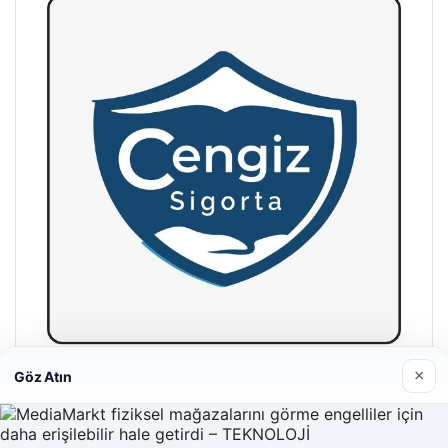
×
Göz Atın
Hastaş Beton
26/05/2026