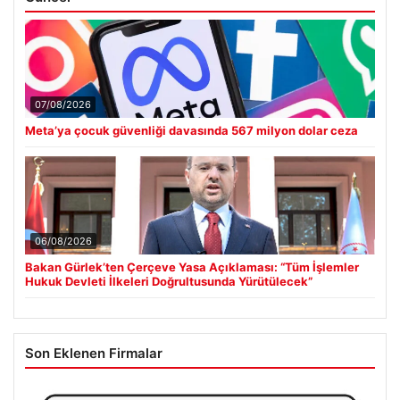
07/08/2026
Meta’ya çocuk güvenliği davasında 567 milyon dolar ceza
06/08/2026
Bakan Gürlek’ten Çerçeve Yasa Açıklaması: “Tüm İşlemler
Hukuk Devleti İlkeleri Doğrultusunda Yürütülecek”
Son Eklenen Firmalar