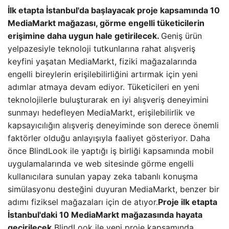
İlk etapta İstanbul'da başlayacak proje kapsamında 10
MediaMarkt mağazası, görme engelli tüketicilerin
erişimine daha uygun hale getirilecek.
Geniş ürün
yelpazesiyle teknoloji tutkunlarına rahat alışveriş
keyfini yaşatan MediaMarkt, fiziki mağazalarında
engelli bireylerin erişilebilirliğini artırmak için yeni
adımlar atmaya devam ediyor. Tüketicileri en yeni
teknolojilerle buluşturarak en iyi alışveriş deneyimini
sunmayı hedefleyen MediaMarkt, erişilebilirlik ve
kapsayıcılığın alışveriş deneyiminde son derece önemli
faktörler olduğu anlayışıyla faaliyet gösteriyor. Daha
önce BlindLook ile yaptığı iş birliği kapsamında mobil
uygulamalarında ve web sitesinde görme engelli
kullanıcılara sunulan yapay zeka tabanlı konuşma
simülasyonu desteğini duyuran MediaMarkt, benzer bir
adımı fiziksel mağazaları için de atıyor.
Proje ilk etapta
İstanbul'daki 10 MediaMarkt mağazasında hayata
geçirilecek.
BlindLook ile yeni proje kapsamında