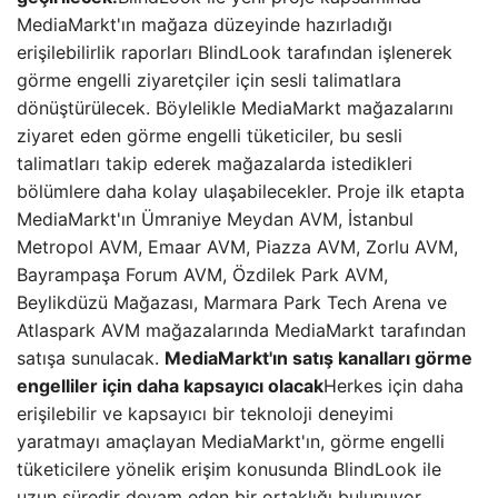
MediaMarkt'ın mağaza düzeyinde hazırladığı
erişilebilirlik raporları BlindLook tarafından işlenerek
görme engelli ziyaretçiler için sesli talimatlara
dönüştürülecek. Böylelikle MediaMarkt mağazalarını
ziyaret eden görme engelli tüketiciler, bu sesli
talimatları takip ederek mağazalarda istedikleri
bölümlere daha kolay ulaşabilecekler. Proje ilk etapta
MediaMarkt'ın Ümraniye Meydan AVM, İstanbul
Metropol AVM, Emaar AVM, Piazza AVM, Zorlu AVM,
Bayrampaşa Forum AVM, Özdilek Park AVM,
Beylikdüzü Mağazası, Marmara Park Tech Arena ve
Atlaspark AVM mağazalarında MediaMarkt tarafından
satışa sunulacak.
MediaMarkt'ın satış kanalları görme
engelliler için daha kapsayıcı olacak
Herkes için daha
erişilebilir ve kapsayıcı bir teknoloji deneyimi
yaratmayı amaçlayan MediaMarkt'ın, görme engelli
tüketicilere yönelik erişim konusunda BlindLook ile
uzun süredir devam eden bir ortaklığı bulunuyor.