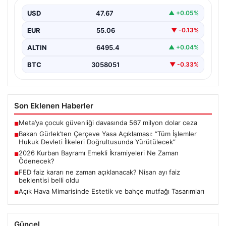
Devleti İlkeleri Doğrultusunda
Yürütülecek”
USD
47.67
▲ +0.05%
Adalet Bakanı Akın Gürlek, terörle mücadelede yeni bir
EUR
55.06
▼ -0.13%
dönemi başlatacak çerçeve yasanın Meclis’te kabul…
ALTIN
6495.4
▲ +0.04%
BTC
3058051
▼ -0.33%
Son Eklenen Haberler
Meta’ya çocuk güvenliği davasında 567 milyon dolar ceza
■
Bakan Gürlek’ten Çerçeve Yasa Açıklaması: “Tüm İşlemler
■
Hukuk Devleti İlkeleri Doğrultusunda Yürütülecek”
2026 Kurban Bayramı Emekli İkramiyeleri Ne Zaman
■
Ödenecek?
FED faiz kararı ne zaman açıklanacak? Nisan ayı faiz
■
beklentisi belli oldu
Açık Hava Mimarisinde Estetik ve bahçe mutfağı Tasarımları
■
Güncel