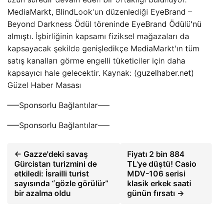
MediaMarkt, BlindLook'un düzenlediği EyeBrand –
Beyond Darkness Ödül töreninde EyeBrand Ödülü'nü
almıştı. İşbirliğinin kapsamı fiziksel mağazaları da
kapsayacak şekilde genişledikçe MediaMarkt'ın tüm
satış kanalları görme engelli tüketiciler için daha
kapsayıcı hale gelecektir. Kaynak: (guzelhaber.net)
Güzel Haber Masası
—–Sponsorlu Bağlantılar—–
—–Sponsorlu Bağlantılar—–
← Gazze'deki savaş
Fiyatı 2 bin 884
Gürcistan turizmini de
TL'ye düştü! Casio
etkiledi: İsrailli turist
MDV-106 serisi
sayısında “gözle görülür”
klasik erkek saati
bir azalma oldu
günün fırsatı →