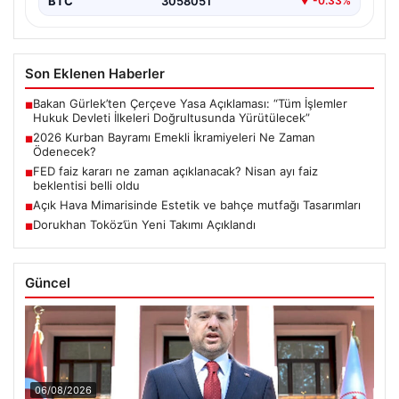
BTC
3058051
▼ -0.33%
Son Eklenen Haberler
Bakan Gürlek’ten Çerçeve Yasa Açıklaması: “Tüm İşlemler
■
Hukuk Devleti İlkeleri Doğrultusunda Yürütülecek”
2026 Kurban Bayramı Emekli İkramiyeleri Ne Zaman
■
Ödenecek?
FED faiz kararı ne zaman açıklanacak? Nisan ayı faiz
■
beklentisi belli oldu
Açık Hava Mimarisinde Estetik ve bahçe mutfağı Tasarımları
■
Dorukhan Toköz’ün Yeni Takımı Açıklandı
■
Güncel
06/08/2026