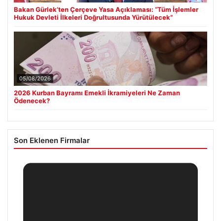
Bakan Gürlek’ten Çerçeve Yasa Açıklaması: “Tüm İşlemler
Hukuk Devleti İlkeleri Doğrultusunda Yürütülecek”
05/08/2026
2026 Kurban Bayramı Emekli İkramiyeleri Ne Zaman
Ödenecek?
Son Eklenen Firmalar