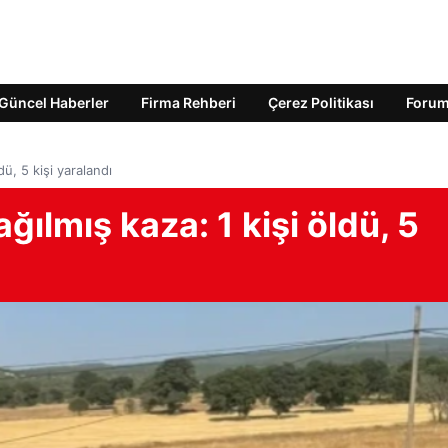
Güncel Haberler
Firma Rehberi
Çerez Politikası
Foru
dü, 5 kişi yaralandı
ğılmış kaza: 1 kişi öldü, 5