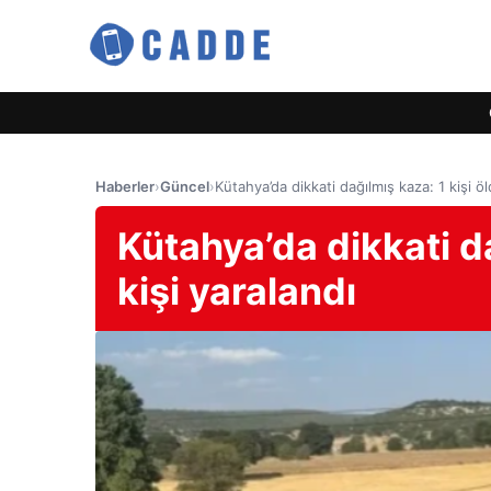
Haberler
›
Güncel
›
Kütahya’da dikkati dağılmış kaza: 1 kişi öl
Kütahya’da dikkati da
kişi yaralandı