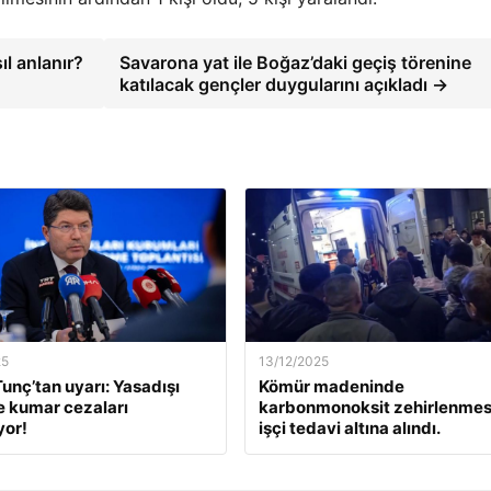
ıl anlanır?
Savarona yat ile Boğaz’daki geçiş törenine
katılacak gençler duygularını açıkladı →
25
13/12/2025
unç’tan uyarı: Yasadışı
Kömür madeninde
e kumar cezaları
karbonmonoksit zehirlenmesi
yor!
işçi tedavi altına alındı.