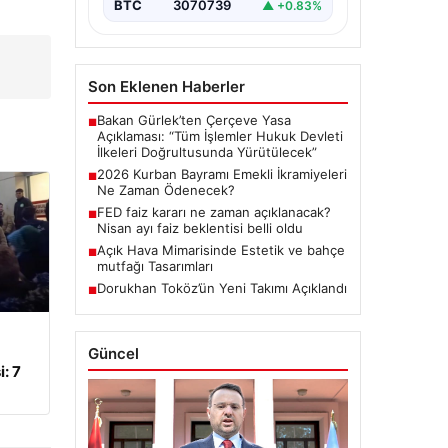
BTC
3070739
▲ +0.83%
Son Eklenen Haberler
Bakan Gürlek’ten Çerçeve Yasa
■
Açıklaması: “Tüm İşlemler Hukuk Devleti
İlkeleri Doğrultusunda Yürütülecek”
2026 Kurban Bayramı Emekli İkramiyeleri
■
Ne Zaman Ödenecek?
FED faiz kararı ne zaman açıklanacak?
■
Nisan ayı faiz beklentisi belli oldu
Açık Hava Mimarisinde Estetik ve bahçe
■
mutfağı Tasarımları
Dorukhan Toköz’ün Yeni Takımı Açıklandı
■
Güncel
: 7