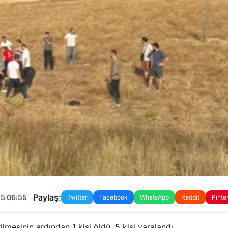
Paylaş:
25 06:55
Twitter
Facebook
WhatsApp
Reddit
Pinte
mesinin ardından 1 kişi öldü, 5 kişi yaralandı.