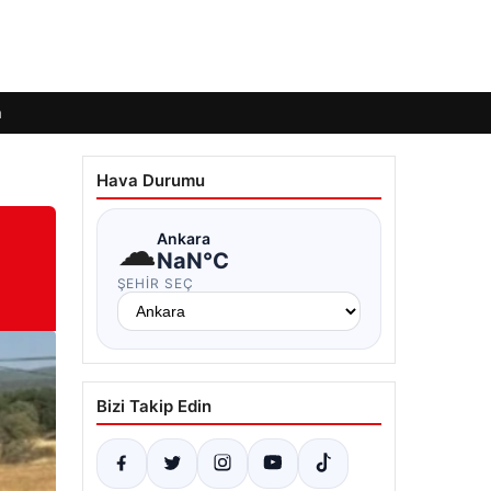
m
Hava Durumu
☁
Ankara
NaN°C
ŞEHIR SEÇ
Bizi Takip Edin