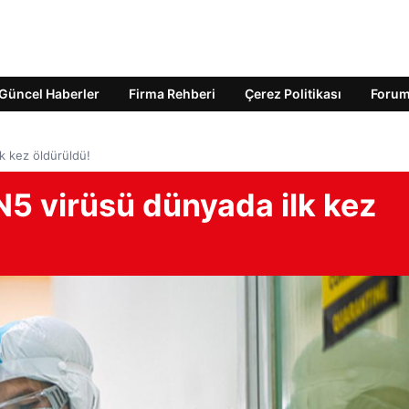
Güncel Haberler
Firma Rehberi
Çerez Politikası
Foru
lk kez öldürüldü!
5N5 virüsü dünyada ilk kez