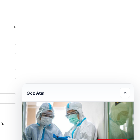
×
Göz Atın
n.