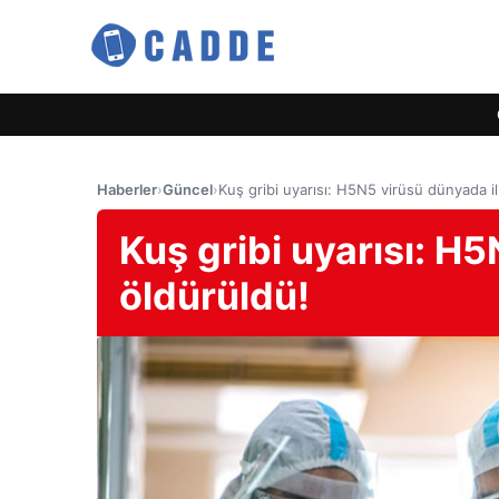
Haberler
›
Güncel
›
Kuş gribi uyarısı: H5N5 virüsü dünyada i
Kuş gribi uyarısı: H
öldürüldü!