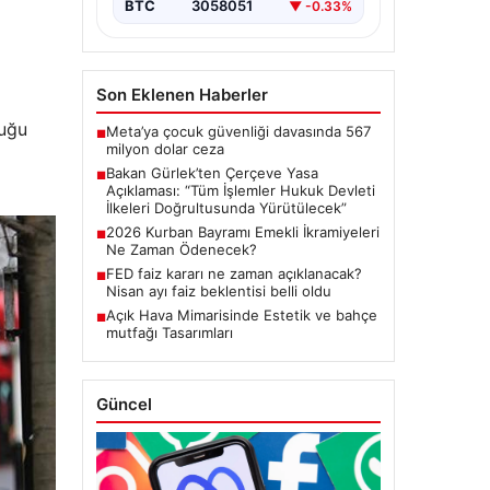
BTC
3058051
▼ -0.33%
başlatacak çerçeve yasanın
Meclis’te kabul…
Son Eklenen Haberler
duğu
Meta’ya çocuk güvenliği davasında 567
■
milyon dolar ceza
Bakan Gürlek’ten Çerçeve Yasa
■
Açıklaması: “Tüm İşlemler Hukuk Devleti
İlkeleri Doğrultusunda Yürütülecek”
2026 Kurban Bayramı Emekli İkramiyeleri
■
Ne Zaman Ödenecek?
FED faiz kararı ne zaman açıklanacak?
■
Nisan ayı faiz beklentisi belli oldu
Açık Hava Mimarisinde Estetik ve bahçe
■
mutfağı Tasarımları
Güncel