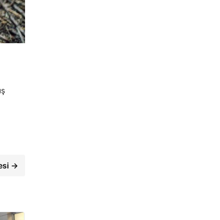
uş
yesi →