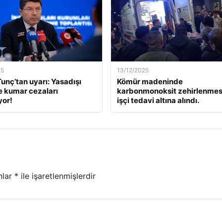
25
13/12/2025
unç’tan uyarı: Yasadışı
Kömür madeninde
e kumar cezaları
karbonmonoksit zehirlenmesi
yor!
işçi tedavi altına alındı.
nlar
*
ile işaretlenmişlerdir