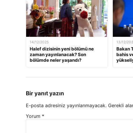
14/12/2025
13/12/20
Halef dizisinin yeni bölümü ne
Bakan T
zaman yayınlanacak? Son
bahis v
bölümde neler yaşandı?
yükseli
Bir yanıt yazın
E-posta adresiniz yayınlanmayacak.
Gerekli ala
Yorum
*