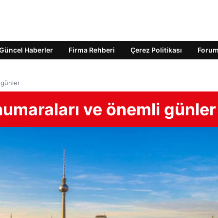
Güncel Haberler
Firma Rehberi
Çerez Politikası
Foru
 günler
 numaraları ve önemli günler