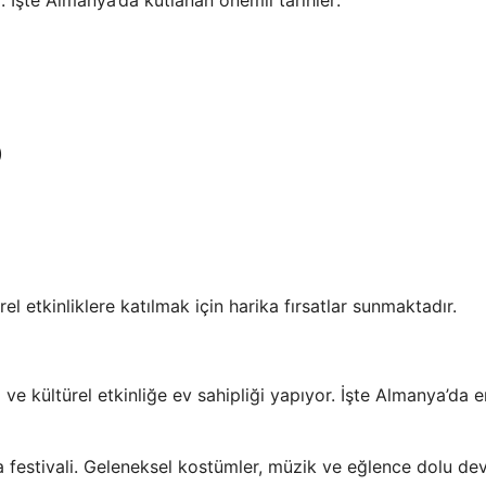
r. İşte Almanya’da kutlanan önemli tarihler:
)
el etkinliklere katılmak için harika fırsatlar sunmaktadır.
ve kültürel etkinliğe ev sahipliği yapıyor. İşte Almanya’da en
festivali. Geleneksel kostümler, müzik ve eğlence dolu dev