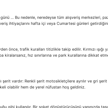
 günü … Bu nedenle, neredeyse tüm alışveriş merkezleri, pa
veriş ihtiyaçlarını hafta içi veya Cumartesi günleri getirdiği
 önce, trafik kuralları titizlikle takip edilir. Kırmızı ışığı 
ba kiralarsanız, hız sınırlarına ve park kurallarına dikkat et
şerit vardır: Renkli şerit motosikletçilere ayrılır ve gri şerit
ikeli olabilir hem de yerel nüfustan hoş geldiniz.
ğu gibi kullanılır. Bir soket dönüştürücüsünü yanınızda taş