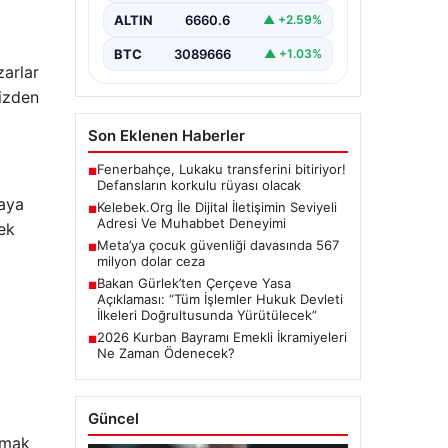
büyük bir hassasiyet ifade
ALTIN
6660.6
▲ +2.59%
etmektedir. Günümüzde…
BTC
3089666
▲ +1.03%
zarlar
nizden
Son Eklenen Haberler
Fenerbahçe, Lukaku transferini bitiriyor!
■
Defansların korkulu rüyası olacak
yaya
Kelebek.Org İle Dijital İletişimin Seviyeli
■
Adresi Ve Muhabbet Deneyimi
mek
Meta’ya çocuk güvenliği davasında 567
■
milyon dolar ceza
Bakan Gürlek’ten Çerçeve Yasa
■
Açıklaması: “Tüm İşlemler Hukuk Devleti
İlkeleri Doğrultusunda Yürütülecek”
2026 Kurban Bayramı Emekli İkramiyeleri
■
Ne Zaman Ödenecek?
Güncel
ımak