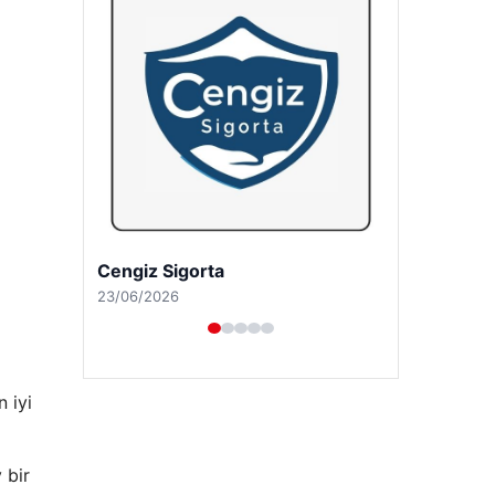
Hastaş Beton
26/05/2026
 iyi
 bir