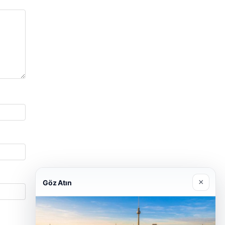
×
Göz Atın