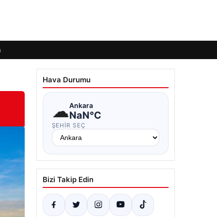
m
Hava Durumu
☁
Ankara
NaN°C
ŞEHIR SEÇ
Bizi Takip Edin