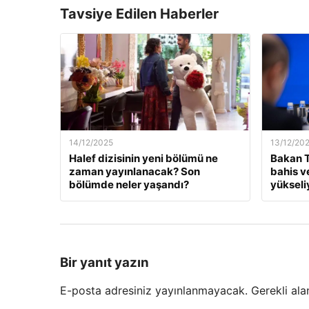
Tavsiye Edilen Haberler
14/12/2025
13/12/20
Halef dizisinin yeni bölümü ne
Bakan T
zaman yayınlanacak? Son
bahis v
bölümde neler yaşandı?
yükseli
Bir yanıt yazın
E-posta adresiniz yayınlanmayacak.
Gerekli ala