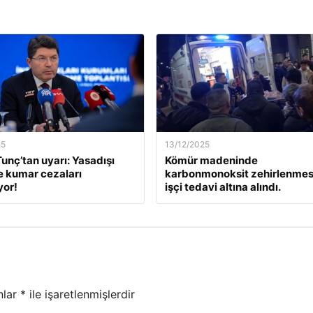
25
13/12/2025
unç’tan uyarı: Yasadışı
Kömür madeninde
e kumar cezaları
karbonmonoksit zehirlenmesi
yor!
işçi tedavi altına alındı.
nlar
*
ile işaretlenmişlerdir