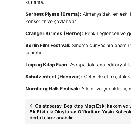
kutlama.
Serbest Piyasa (Brema):
Almanya’daki en eski ha
konserler ve şovlar var.
Cranger Kirmes (Herne):
Renkli eğlenceli ve g
Berlin Film Festivali:
Sinema dünyasının önemli to
sahiptir.
Leipzig Kitap Fuarı:
Avrupa’daki ana editoryal faa
Schützenfest (Hanover):
Geleneksel okçuluk ve 
Nürnberg Halk Festivali:
Aileler ve çocuklar için
← Galatasaray-Beşiktaş Maçı Eski hakem ve
Bir Etkinlik Oluşturan Offiration: Yasin Kol ço
derbi tekrarlanabilir