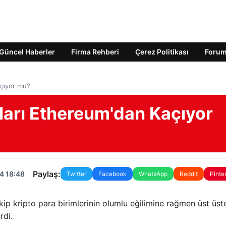
Güncel Haberler
Firma Rehberi
Çerez Politikası
Foru
açıyor mu?
ıları Ethereum'dan Kaçıyor
Paylaş:
4 18:48
Twitter
Facebook
WhatsApp
Reddit
Pinte
akip kripto para birimlerinin olumlu eğilimine rağmen üst üst
rdi.