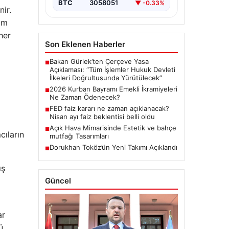
BTC
3058051
▼ -0.33%
ir.
um
her
Son Eklenen Haberler
Bakan Gürlek’ten Çerçeve Yasa
■
Açıklaması: “Tüm İşlemler Hukuk Devleti
İlkeleri Doğrultusunda Yürütülecek”
2026 Kurban Bayramı Emekli İkramiyeleri
■
Ne Zaman Ödenecek?
FED faiz kararı ne zaman açıklanacak?
■
Nisan ayı faiz beklentisi belli oldu
Açık Hava Mimarisinde Estetik ve bahçe
■
cıların
mutfağı Tasarımları
Dorukhan Toköz’ün Yeni Takımı Açıklandı
■
ış
Güncel
ar
ü