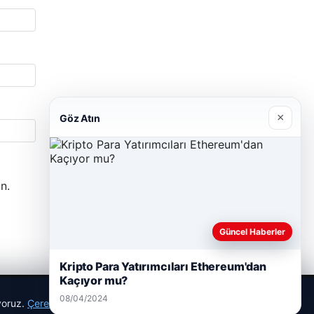
×
Göz Atın
n.
Güncel Haberler
Kripto Para Yatırımcıları Ethereum'dan
Kaçıyor mu?
08/04/2024
ıyoruz.
Çerez Politikamız
Reddet
Kabul Et