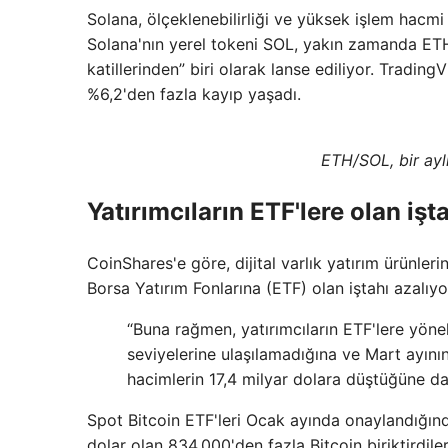
Solana, ölçeklenebilirliği ve yüksek işlem hacmi 
Solana'nın yerel tokeni SOL, yakın zamanda ETH
katillerinden” biri olarak lanse ediliyor. Tradi
%6,2'den fazla kayıp yaşadı.
ETH/SOL, bir ayl
Yatırımcıların ETF'lere olan iş
CoinShares'e göre, dijital varlık yatırım ürünler
Borsa Yatırım Fonlarına (ETF) olan iştahı azalıyor
“Buna rağmen, yatırımcıların ETF'lere yönel
seviyelerine ulaşılamadığına ve Mart ayının
hacimlerin 17,4 milyar dolara düştüğüne dair
Spot Bitcoin ETF'leri Ocak ayında onaylandığınd
dolar olan 834.000'den fazla Bitcoin biriktirdil