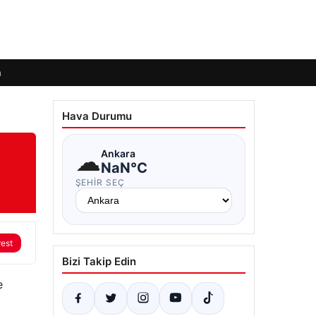
m
Hava Durumu
☁
Ankara
NaN°C
ŞEHIR SEÇ
rest
Bizi Takip Edin
e