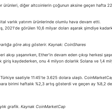
r ürünleri, diğer altcoinlerin çoğunun aksine geçen hafta 2
jital varlık yatırım ürünlerinde olumlu hava devam etti.
ış, 2021'de görülen 10,6 milyar doları aşarak şimdiye kadark
 varlığa göre akış gösterir. Kaynak: CoinShares
eri akışı yaşanırken, Ether'in devam eden çıkışı herkesi şaşır
ık giriş kaydederken, onu 4 milyon dolarlık Solana ve 1,4 mi
a Türkiye saatiyle 11:45'te 3.625 dolara ulaştı. CoinMarketC
para birimi haftalık %2,3 artış gösterdi ve geçen ay %8,2 d
ylık grafik. Kaynak CoinMarketCap