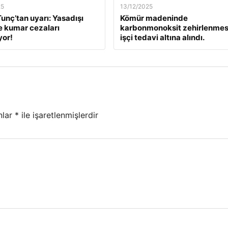
25
13/12/2025
unç’tan uyarı: Yasadışı
Kömür madeninde
e kumar cezaları
karbonmonoksit zehirlenmesi
yor!
işçi tedavi altına alındı.
nlar
*
ile işaretlenmişlerdir