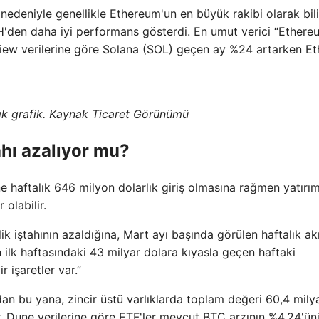
nedeniyle genellikle Ethereum'un en büyük rakibi olarak bilin
'den daha iyi performans gösterdi. En umut verici “Ethere
ngView verilerine göre Solana (SOL) geçen ay %24 artarken Et
ık grafik. Kaynak Ticaret Görünümü
tahı azalıyor mu?
ine haftalık 646 milyon dolarlık giriş olmasına rağmen yatırım
 olabilir.
ik iştahının azaldığına, Mart ayı başında görülen haftalık ak
 ilk haftasındaki 43 milyar dolara kıyasla geçen haftaki
 işaretler var.”
an bu yana, zincir üstü varlıklarda toplam değeri 60,4 mily
er. Dune verilerine göre ETF'ler mevcut BTC arzının %4,24'ün