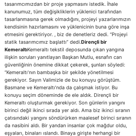
tasarımcımızdan bir proje yapmasını istedik. İhale
kanunumuz, tüm değişikliklerin yüklenici tarafından
tasarlanmasına gerek olmadığını, projeyi yazarlarımızın
kendisinin hazırlamasını ve yüklenicinin buna göre inşa
etmesini gerektiriyor. , biz de denetleriz dedi. “Projeyi
statik tasarımcımız başlattı” dedi.
Dirençli bir
Kemeraltı
Kemeraltı tekstil deposunda çıkan yangına
ilişkin soruları yanıtlayan Başkan Mutlu, esnafın can
güvenliğinin önemine dikkat çekerek, şunları söyledi:
“Kemeraltı'nın bambaşka bir şekilde yönetilmesi
gerekiyor. Sayın Valimizle de bu konuyu görüştüm.
Basmane ve Kemeraltı'nda da çalışmak istiyor. Bu
konuyu seçim döneminde de ele aldık. Dirençli bir
Kemeraltı oluşturmak gerekiyor. Son günlerin yangını
birinci değil ikinci sırada yer aldı. Ama biz ikinci sıranın
çatısındaki yangını söndürürken maalesef birinci sıranın
da nasibini aldı. Bir yandan insanlar çok mağdur oldu,
eşyaları, binaları ıslandı. Binaya girişte herhangi bir