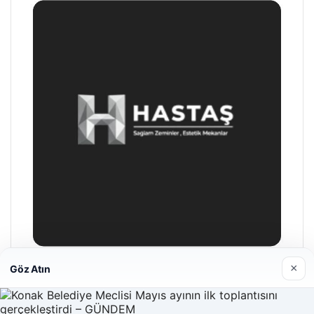
×
Göz Atın
Hastaş Beton
26/05/2026