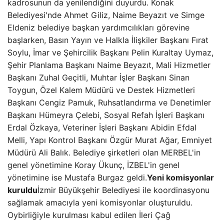
kadrosunun da yenilendiğini duyurdu. Konak
Belediyesi'nde Ahmet Giliz, Naime Beyazıt ve Simge
Eldeniz belediye başkan yardımcılıkları görevine
başlarken, Basın Yayın ve Halkla İlişkiler Başkanı Fırat
Soylu, İmar ve Şehircilik Başkanı Pelin Kuraltay Uymaz,
Şehir Planlama Başkanı Naime Beyazıt, Mali Hizmetler
Başkanı Zuhal Geçitli, Muhtar İşler Başkanı Sinan
Toygun, Özel Kalem Müdürü ve Destek Hizmetleri
Başkanı Cengiz Pamuk, Ruhsatlandırma ve Denetimler
Başkanı Hümeyra Çelebi, Sosyal Refah İşleri Başkanı
Erdal Özkaya, Veteriner İşleri Başkanı Abidin Efdal
Melli, Yapı Kontrol Başkanı Özgür Murat Ağar, Emniyet
Müdürü Ali Balık. Belediye şirketleri olan MERBEL'in
genel yönetimine Koray Ükunç, İZBEL'in genel
yönetimine ise Mustafa Burgaz geldi.
Yeni komisyonlar
kuruldu
İzmir Büyükşehir Belediyesi ile koordinasyonu
sağlamak amacıyla yeni komisyonlar oluşturuldu.
Oybirliğiyle kurulması kabul edilen İleri Çağ