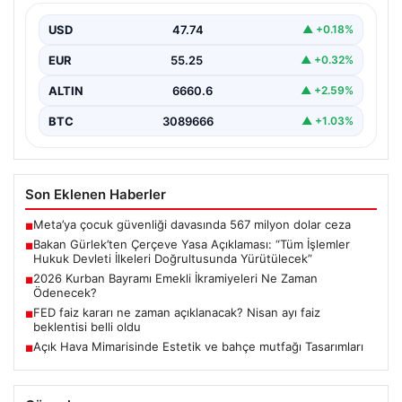
Devleti İlkeleri Doğrultusunda
Yürütülecek”
USD
47.74
▲ +0.18%
Adalet Bakanı Akın Gürlek, terörle mücadelede yeni bir
EUR
55.25
▲ +0.32%
dönemi başlatacak çerçeve yasanın Meclis’te kabul…
ALTIN
6660.6
▲ +2.59%
BTC
3089666
▲ +1.03%
Son Eklenen Haberler
Meta’ya çocuk güvenliği davasında 567 milyon dolar ceza
■
Bakan Gürlek’ten Çerçeve Yasa Açıklaması: “Tüm İşlemler
■
Hukuk Devleti İlkeleri Doğrultusunda Yürütülecek”
2026 Kurban Bayramı Emekli İkramiyeleri Ne Zaman
■
Ödenecek?
FED faiz kararı ne zaman açıklanacak? Nisan ayı faiz
■
beklentisi belli oldu
Açık Hava Mimarisinde Estetik ve bahçe mutfağı Tasarımları
■