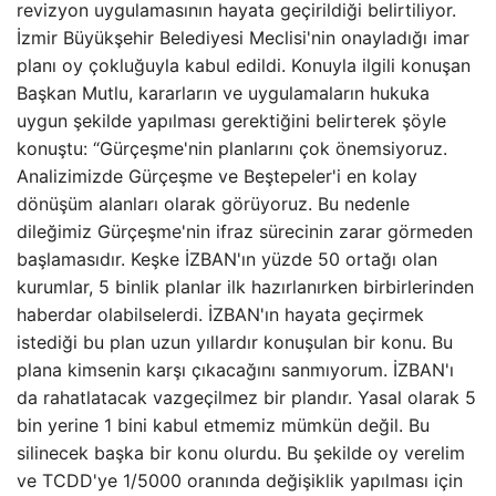
revizyon uygulamasının hayata geçirildiği belirtiliyor.
İzmir Büyükşehir Belediyesi Meclisi'nin onayladığı imar
planı oy çokluğuyla kabul edildi. Konuyla ilgili konuşan
Başkan Mutlu, kararların ve uygulamaların hukuka
uygun şekilde yapılması gerektiğini belirterek şöyle
konuştu: “Gürçeşme'nin planlarını çok önemsiyoruz.
Analizimizde Gürçeşme ve Beştepeler'i en kolay
dönüşüm alanları olarak görüyoruz. Bu nedenle
dileğimiz Gürçeşme'nin ifraz sürecinin zarar görmeden
başlamasıdır. Keşke İZBAN'ın yüzde 50 ortağı olan
kurumlar, 5 binlik planlar ilk hazırlanırken birbirlerinden
haberdar olabilselerdi. İZBAN'ın hayata geçirmek
istediği bu plan uzun yıllardır konuşulan bir konu. Bu
plana kimsenin karşı çıkacağını sanmıyorum. İZBAN'ı
da rahatlatacak vazgeçilmez bir plandır. Yasal olarak 5
bin yerine 1 bini kabul etmemiz mümkün değil. Bu
silinecek başka bir konu olurdu. Bu şekilde oy verelim
ve TCDD'ye 1/5000 oranında değişiklik yapılması için