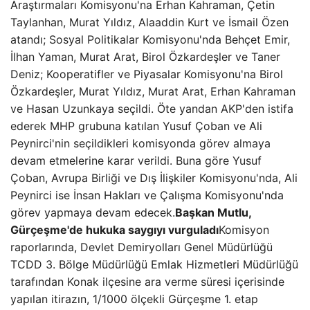
Araştırmaları Komisyonu'na Erhan Kahraman, Çetin
Taylanhan, Murat Yıldız, Alaaddin Kurt ve İsmail Özen
atandı; Sosyal Politikalar Komisyonu'nda Behçet Emir,
İlhan Yaman, Murat Arat, Birol Özkardeşler ve Taner
Deniz; Kooperatifler ve Piyasalar Komisyonu'na Birol
Özkardeşler, Murat Yıldız, Murat Arat, Erhan Kahraman
ve Hasan Uzunkaya seçildi. Öte yandan AKP'den istifa
ederek MHP grubuna katılan Yusuf Çoban ve Ali
Peynirci'nin seçildikleri komisyonda görev almaya
devam etmelerine karar verildi. Buna göre Yusuf
Çoban, Avrupa Birliği ve Dış İlişkiler Komisyonu'nda, Ali
Peynirci ise İnsan Hakları ve Çalışma Komisyonu'nda
görev yapmaya devam edecek.
Başkan Mutlu,
Gürçeşme'de hukuka saygıyı vurguladı
Komisyon
raporlarında, Devlet Demiryolları Genel Müdürlüğü
TCDD 3. Bölge Müdürlüğü Emlak Hizmetleri Müdürlüğü
tarafından Konak ilçesine ara verme süresi içerisinde
yapılan itirazın, 1/1000 ölçekli Gürçeşme 1. etap