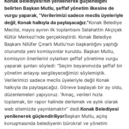
Konak Belediyesi'nin yenilenerek güçlendiğini
belirten Başkan Mutlu, şeffaf yönetim ilkesine de
vurgu yaparak, “Verilerimizi sadece meclis üyeleriyle
değil, Konak halkıyla da paylaşacağız.”
Konak Belediye
Meclisi, mayıs ayının ilk toplantısını Selahattin Akçiçek
Kültür Merkezi'nde gerçekleştirdi. Konak Belediye
Başkanı Nilüfer Çınarlı Mutlu'nun başkanlığını yaptığı
oturumda yeni komisyonlar kuruldu. Başkan Mutlu,
komisyon önerilerini oylarken şeffaf yönetime vurgu
yaparak şunları söyledi: “Seçim beyanımızda şeffaf bir
yönetim anlayışı sergileyeceğimizi söylemiştik.
Verilerimizi sadece meclis üyeleriyle değil Konak
halkıyla da paylaşacağız. Göreve başlayalı bir ay oldu,
düzenlemeleri yapıyoruz. “Amaç, verileri hızla
toplamak, bir rapor halinde derlemek ve aylık olarak
web sitemizde yayınlamaktır” dedi.
Konak Belediyesi
yenilenerek güçlendiriliyor
Başkan Mutlu, açılış
konuşmasında belediyenin bürokrat ve yönetim