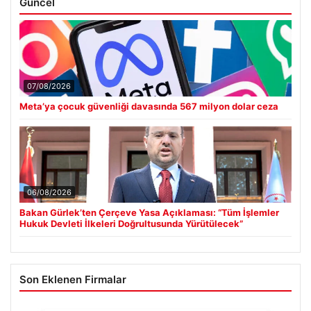
Güncel
07/08/2026
Meta’ya çocuk güvenliği davasında 567 milyon dolar ceza
06/08/2026
Bakan Gürlek’ten Çerçeve Yasa Açıklaması: “Tüm İşlemler
Hukuk Devleti İlkeleri Doğrultusunda Yürütülecek”
Son Eklenen Firmalar