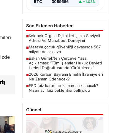
BTC
3089666
▲ +1.03%
Son Eklenen Haberler
Kelebek.Org İle Dijital İletişimin Seviyeli
ileri
■
Adresi Ve Muhabbet Deneyimi
Meta’ya çocuk güvenliği davasında 567
■
milyon dolar ceza
nizde
Bakan Gürlek’ten Çerçeve Yasa
■
Açıklaması: “Tüm İşlemler Hukuk Devleti
İlkeleri Doğrultusunda Yürütülecek”
2026 Kurban Bayramı Emekli İkramiyeleri
■
Ne Zaman Ödenecek?
riş
FED faiz kararı ne zaman açıklanacak?
■
Nisan ayı faiz beklentisi belli oldu
Güncel