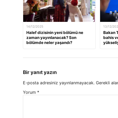
14/12/2025
13/12/20
Halef dizisinin yeni bölümü ne
Bakan T
zaman yayınlanacak? Son
bahis v
bölümde neler yaşandı?
yükseli
Bir yanıt yazın
E-posta adresiniz yayınlanmayacak.
Gerekli ala
Yorum
*