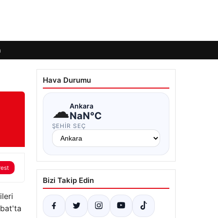
m
Hava Durumu
☁
Ankara
NaN°C
ŞEHIR SEÇ
rest
Bizi Takip Edin
leri
bat'ta