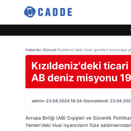
Haberler
›
Güncel
›
Kızıldeniz'deki ticari gemileri korumaya
Kızıldeniz'deki ticar
AB deniz misyonu 19
admin
•
23.04.2024 18:34
•
Güncellendi: 23.04.202
Avrupa Birliği (AB) Dışişleri ve Güvenlik Politika
Yemen'deki Husi isyancıların füze saldırıların