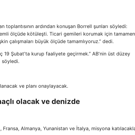
 toplantısının ardından konuşan Borrell şunları söyledi:
nemli ölçüde kötüleşti. Ticari gemileri korumak için tamamen
şkin çalışmaları büyük ölçüde tamamlıyoruz.” dedi.
 19 Şubat'ta kurup faaliyete geçirmek.” AB'nin üst düzey
 söyledi.
oplanacak ve planı onaylayacak.
çlı olacak ve denizde
a, Fransa, Almanya, Yunanistan ve İtalya, misyona katılacakla