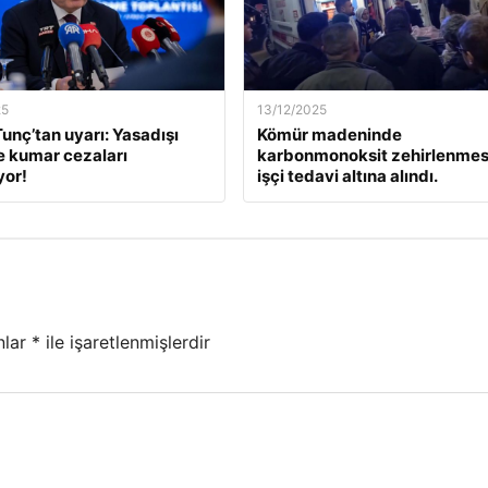
25
13/12/2025
unç’tan uyarı: Yasadışı
Kömür madeninde
e kumar cezaları
karbonmonoksit zehirlenmesi
yor!
işçi tedavi altına alındı.
nlar
*
ile işaretlenmişlerdir