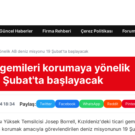
Güncel Haberler
Firma Rehberi
Çerez Politikası
Foru
 yönelik AB deniz misyonu 19 Şubat'ta başlayacak
i gemileri korumaya yönelik
 Şubat'ta başlayacak
Paylaş:
4 18:34
Twitter
Facebook
WhatsApp
Reddit
Pinte
sı Yüksek Temsilcisi Josep Borrell, Kızıldeniz'deki ticari gemi
dan korumak amacıyla görevlendirilen deniz misyonunun 19 Şu