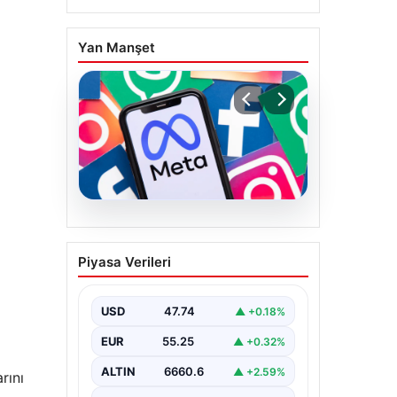
Yan Manşet
07.08.2026
Meta’ya çocuk güvenliği
Piyasa Verileri
davasında 567 milyon
dolar ceza
USD
47.74
▲ +0.18%
EUR
55.25
▲ +0.32%
ALTIN
6660.6
▲ +2.59%
rını