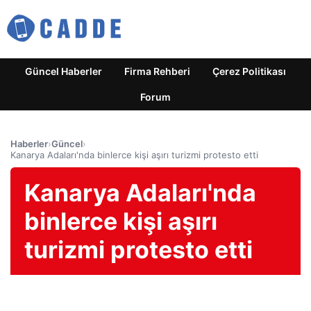
Güncel Haberler
Firma Rehberi
Çerez Politikası
Forum
Haberler
›
Güncel
›
Kanarya Adaları'nda binlerce kişi aşırı turizmi protesto etti
Kanarya Adaları'nda
binlerce kişi aşırı
turizmi protesto etti