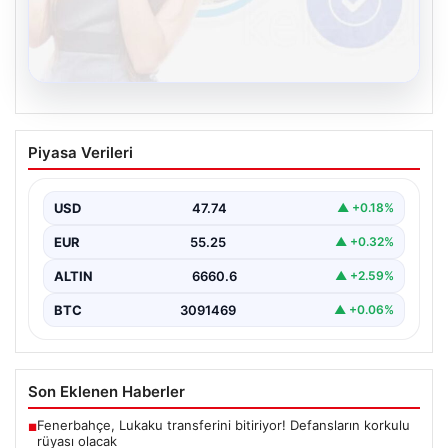
08.08.2026
Kelebek.Org İle Dijital İletişimin Seviyeli
Piyasa Verileri
Adresi Ve Muhabbet Deneyimi
Dijital ortamında kullanıcıların seviyeli bir şekilde iletişim
kurması büyük bir hassasiyet ifade etmektedir.
USD
47.74
▲ +0.18%
Günümüzde…
EUR
55.25
▲ +0.32%
ALTIN
6660.6
▲ +2.59%
BTC
3091469
▲ +0.06%
Son Eklenen Haberler
Fenerbahçe, Lukaku transferini bitiriyor! Defansların korkulu
■
rüyası olacak