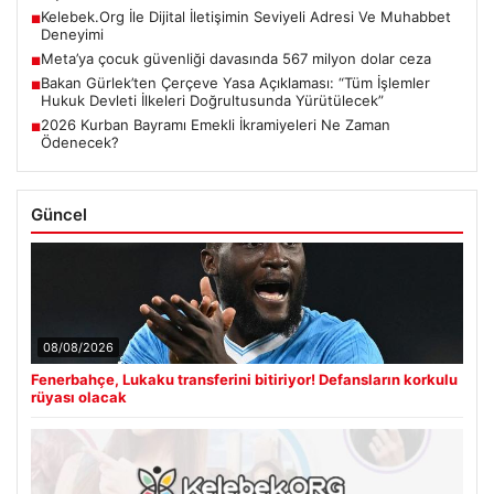
Kelebek.Org İle Dijital İletişimin Seviyeli Adresi Ve Muhabbet
■
Deneyimi
Meta’ya çocuk güvenliği davasında 567 milyon dolar ceza
■
Bakan Gürlek’ten Çerçeve Yasa Açıklaması: “Tüm İşlemler
■
Hukuk Devleti İlkeleri Doğrultusunda Yürütülecek”
2026 Kurban Bayramı Emekli İkramiyeleri Ne Zaman
■
Ödenecek?
Güncel
08/08/2026
Fenerbahçe, Lukaku transferini bitiriyor! Defansların korkulu
rüyası olacak