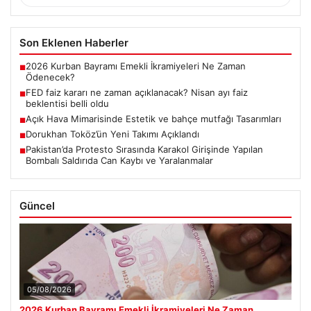
Son Eklenen Haberler
2026 Kurban Bayramı Emekli İkramiyeleri Ne Zaman
■
Ödenecek?
FED faiz kararı ne zaman açıklanacak? Nisan ayı faiz
■
beklentisi belli oldu
Açık Hava Mimarisinde Estetik ve bahçe mutfağı Tasarımları
■
Dorukhan Toköz’ün Yeni Takımı Açıklandı
■
Pakistan’da Protesto Sırasında Karakol Girişinde Yapılan
■
Bombalı Saldırıda Can Kaybı ve Yaralanmalar
Güncel
05/08/2026
2026 Kurban Bayramı Emekli İkramiyeleri Ne Zaman