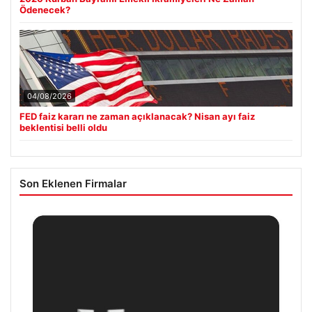
Ödenecek?
04/08/2026
FED faiz kararı ne zaman açıklanacak? Nisan ayı faiz
beklentisi belli oldu
Son Eklenen Firmalar