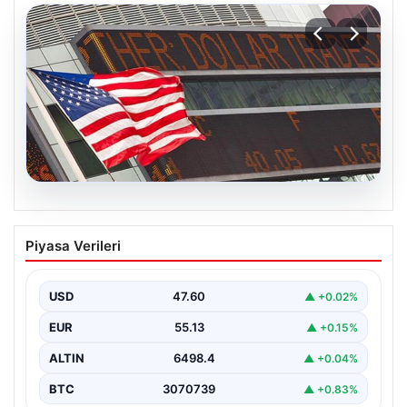
04.08.2026
FED faiz kararı ne zaman açıklanacak?
Piyasa Verileri
Nisan ayı faiz beklentisi belli oldu
USD
47.60
▲ +0.02%
EUR
55.13
▲ +0.15%
ALTIN
6498.4
▲ +0.04%
BTC
3070739
▲ +0.83%