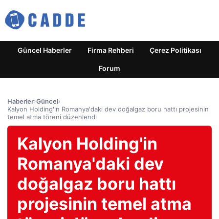
Güncel Haberler
Firma Rehberi
Çerez Politikası
Forum
Haberler
›
Güncel
›
Kalyon Holding'in Romanya'daki dev doğalgaz boru hattı projesinin
temel atma töreni düzenlendi
Kalyon Holding'in
Romanya'daki dev
doğalgaz boru hattı
projesinin temel atma