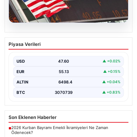
04.08.2026
FED faiz kararı ne zaman açıklanacak?
Piyasa Verileri
Nisan ayı faiz beklentisi belli oldu
USD
47.60
▲ +0.02%
EUR
55.13
▲ +0.15%
ALTIN
6498.4
▲ +0.04%
BTC
3070739
▲ +0.83%
Son Eklenen Haberler
2026 Kurban Bayramı Emekli İkramiyeleri Ne Zaman
■
Ödenecek?