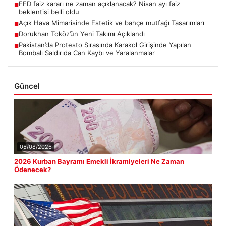
FED faiz kararı ne zaman açıklanacak? Nisan ayı faiz
■
beklentisi belli oldu
Açık Hava Mimarisinde Estetik ve bahçe mutfağı Tasarımları
■
Dorukhan Toköz’ün Yeni Takımı Açıklandı
■
Pakistan’da Protesto Sırasında Karakol Girişinde Yapılan
■
Bombalı Saldırıda Can Kaybı ve Yaralanmalar
Güncel
05/08/2026
2026 Kurban Bayramı Emekli İkramiyeleri Ne Zaman
Ödenecek?