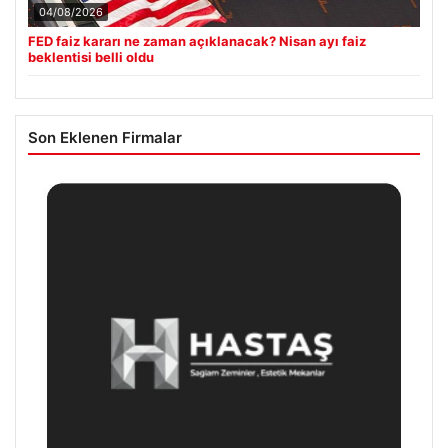
04/08/2026
FED faiz kararı ne zaman açıklanacak? Nisan ayı faiz
beklentisi belli oldu
Son Eklenen Firmalar