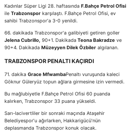
Kadınlar Süper Ligi 28. haftasında
F.Bahçe Petrol Ofisi
ile
Trabzonspor
karşılaştı. F.Bahçe Petrol Ofisi, ev
sahibi Trabzonspor'a 3-0 yenildi.
66. dakikada Trabzonspor'a galibiyeti getiren goller
Jelena Cubrillo,
90+1. Dakikada
Teona Bakradze
ve
90+4. Dakikada
Müzeyyen Dilek Özbiler
algılanan.
TRABZONSPOR PENALTI KAÇIRDI
71. dakika
Grace Mfwamba
Penaltı vuruşunda kaleci
Göknur Güleryüz topun ağlara girmesine izin vermedi.
Bu mağlubiyetle F.Bahçe Petrol Ofisi 60 puanda
kalırken, Trabzonspor 33 puana yükseldi.
Sarı-lacivertliler bir sonraki maçında Ataşehir
Belediyespor'u ağırlarken, Hakkarigücü'nün
deplasmanda Trabzonspor konuk olacak.