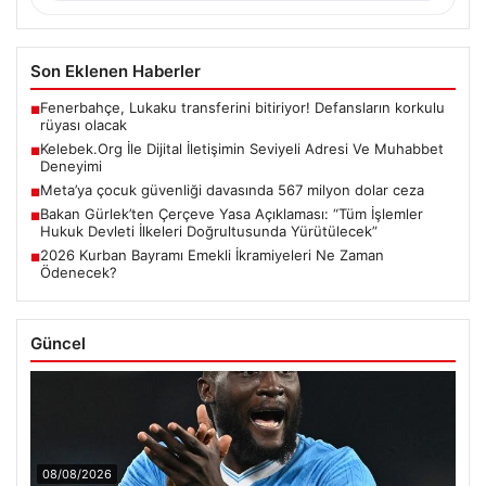
Son Eklenen Haberler
Fenerbahçe, Lukaku transferini bitiriyor! Defansların korkulu
■
rüyası olacak
Kelebek.Org İle Dijital İletişimin Seviyeli Adresi Ve Muhabbet
■
Deneyimi
Meta’ya çocuk güvenliği davasında 567 milyon dolar ceza
■
Bakan Gürlek’ten Çerçeve Yasa Açıklaması: “Tüm İşlemler
■
Hukuk Devleti İlkeleri Doğrultusunda Yürütülecek”
2026 Kurban Bayramı Emekli İkramiyeleri Ne Zaman
■
Ödenecek?
Güncel
08/08/2026