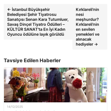
← İstanbul Büyükşehir
Kırklareli'nin
Belediyesi Şehir Tiyatrosu
nesi
Sanatçısı Senan Kara Tutumluer,
meşhurdur?
Savaş Dinçel Tiyatro Ödülleri –
Kırklareli'nin
KÜLTÜR SANAT'ta En İyi Kadın
en sevilen
Oyuncu ödülüne layık görüldü
yemekleri ve
alınacak
hediyeler →
Tavsiye Edilen Haberler
14/12/2025