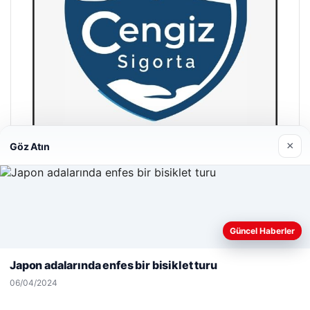
×
Göz Atın
Hastaş Beton
26/05/2026
Web sitemizi nasıl kullandığınızı daha iyi anlayabilmek,
Güncel Haberler
deneyiminizi kişiselleştirmek ve geliştirmek amacıyla çerezler
kullanıyoruz.
Çerez Politikamız
Japon adalarında enfes bir bisiklet turu
Reddet
Kabul Et
06/04/2024