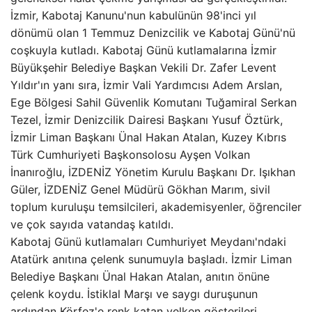
İzmir, Kabotaj Kanunu'nun kabulünün 98'inci yıl
dönümü olan 1 Temmuz Denizcilik ve Kabotaj Günü'nü
coşkuyla kutladı. Kabotaj Günü kutlamalarına İzmir
Büyükşehir Belediye Başkan Vekili Dr. Zafer Levent
Yıldır'ın yanı sıra, İzmir Vali Yardımcısı Adem Arslan,
Ege Bölgesi Sahil Güvenlik Komutanı Tuğamiral Serkan
Tezel, İzmir Denizcilik Dairesi Başkanı Yusuf Öztürk,
İzmir Liman Başkanı Ünal Hakan Atalan, Kuzey Kıbrıs
Türk Cumhuriyeti Başkonsolosu Ayşen Volkan
İnanıroğlu, İZDENİZ Yönetim Kurulu Başkanı Dr. Işıkhan
Güler, İZDENİZ Genel Müdürü Gökhan Marım, sivil
toplum kuruluşu temsilcileri, akademisyenler, öğrenciler
ve çok sayıda vatandaş katıldı.
Kabotaj Günü kutlamaları Cumhuriyet Meydanı'ndaki
Atatürk anıtına çelenk sunumuyla başladı. İzmir Liman
Belediye Başkanı Ünal Hakan Atalan, anıtın önüne
çelenk koydu. İstiklal Marşı ve saygı duruşunun
ardından Körfez'e renk katan yelken gösterileri