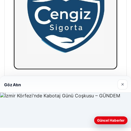
Hastaş Beton
×
Göz Atın
26/05/2026
Web sitemizi nasıl kullandığınızı daha iyi anlayabilmek,
Güncel Haberler
deneyiminizi kişiselleştirmek ve geliştirmek amacıyla çerezler
kullanıyoruz.
Çerez Politikamız