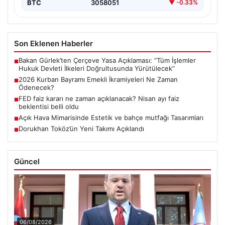
BTC
3058051
▼ -0.33%
Son Eklenen Haberler
Bakan Gürlek’ten Çerçeve Yasa Açıklaması: “Tüm İşlemler
■
Hukuk Devleti İlkeleri Doğrultusunda Yürütülecek”
2026 Kurban Bayramı Emekli İkramiyeleri Ne Zaman
■
Ödenecek?
FED faiz kararı ne zaman açıklanacak? Nisan ayı faiz
■
beklentisi belli oldu
Açık Hava Mimarisinde Estetik ve bahçe mutfağı Tasarımları
■
Dorukhan Toköz’ün Yeni Takımı Açıklandı
■
Güncel
06/08/2026