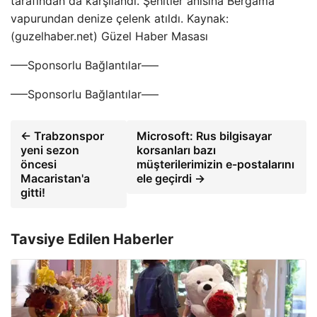
tarafından da karşılandı. Şehitler anısına Bergama
vapurundan denize çelenk atıldı. Kaynak:
(guzelhaber.net) Güzel Haber Masası
—–Sponsorlu Bağlantılar—–
—–Sponsorlu Bağlantılar—–
← Trabzonspor
Microsoft: Rus bilgisayar
yeni sezon
korsanları bazı
öncesi
müşterilerimizin e-postalarını
Macaristan'a
ele geçirdi →
gitti!
Tavsiye Edilen Haberler