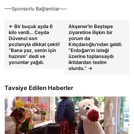
—–Sponsorlu Bağlantılar—–
← Bir buçuk ayda 6
Akşener'in Beştepe
kilo verdi… Ceyda
ziyaretine ilişkin bir
Düvenci son
yorum da
pozlarıyla dikkat çekti!
Kılıçdaroğlu'ndan geldi:
“Bana yaz, senin için
“Erdoğan'ın isteği
hazırım” dedi ve
üzerine toplansaydı
yorumlar yağdı.
iktidardan teslim
olurdu.” →
Tavsiye Edilen Haberler