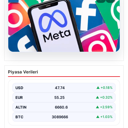
07.08.2026
Meta’ya çocuk güvenliği davasında 567
Piyasa Verileri
milyon dolar ceza
USD
47.74
▲ +0.18%
EUR
55.25
▲ +0.32%
ALTIN
6660.6
▲ +2.59%
BTC
3089666
▲ +1.03%