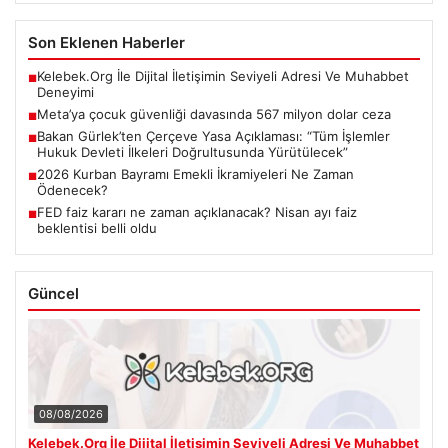
Son Eklenen Haberler
Kelebek.Org İle Dijital İletişimin Seviyeli Adresi Ve Muhabbet
■
Deneyimi
Meta’ya çocuk güvenliği davasında 567 milyon dolar ceza
■
Bakan Gürlek’ten Çerçeve Yasa Açıklaması: “Tüm İşlemler
■
Hukuk Devleti İlkeleri Doğrultusunda Yürütülecek”
2026 Kurban Bayramı Emekli İkramiyeleri Ne Zaman
■
Ödenecek?
FED faiz kararı ne zaman açıklanacak? Nisan ayı faiz
■
beklentisi belli oldu
Güncel
08/08/2026
Kelebek.Org İle Dijital İletişimin Seviyeli Adresi Ve Muhabbet