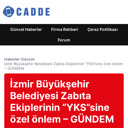
Güncel Haberler
Firma Rehberi
Çerez Politikası
Forum
Haberler
›
Güncel
›
İzmir Büyükşehir Belediyesi Zabıta Ekiplerinin “YKS”sine özel önlem
– GÜNDEM
İzmir Büyükşehir
Belediyesi Zabıta
Ekiplerinin “YKS”sine
özel önlem – GÜNDEM