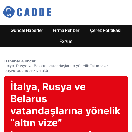
Güncel Haberler
Firma Rehberi
Çerez Politikası
Forum
Haberler
›
Güncel
›
İtalya, Rusya ve Belarus vatandaşlarına yönelik “altın vize”
başvurusunu askıya aldı
İtalya, Rusya ve
Belarus
vatandaşlarına yönelik
“altın vize”