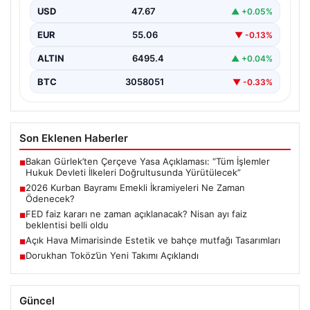
milyon emekli vatandaşın gözü kulağı bayram
USD
47.67
▲ +0.05%
ikramiyesi…
EUR
55.06
▼ -0.13%
ALTIN
6495.4
▲ +0.04%
BTC
3058051
▼ -0.33%
Son Eklenen Haberler
Bakan Gürlek’ten Çerçeve Yasa Açıklaması: “Tüm İşlemler
■
Hukuk Devleti İlkeleri Doğrultusunda Yürütülecek”
2026 Kurban Bayramı Emekli İkramiyeleri Ne Zaman
■
Ödenecek?
FED faiz kararı ne zaman açıklanacak? Nisan ayı faiz
■
beklentisi belli oldu
Açık Hava Mimarisinde Estetik ve bahçe mutfağı Tasarımları
■
Dorukhan Toköz’ün Yeni Takımı Açıklandı
■
Güncel