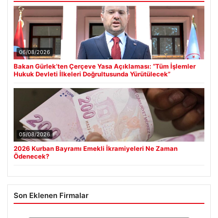
06/08/2026
Bakan Gürlek’ten Çerçeve Yasa Açıklaması: “Tüm İşlemler
Hukuk Devleti İlkeleri Doğrultusunda Yürütülecek”
05/08/2026
2026 Kurban Bayramı Emekli İkramiyeleri Ne Zaman
Ödenecek?
Son Eklenen Firmalar