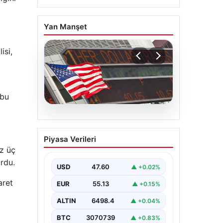
Yan Manşet
isi,
 bu
04.08.2026
FED faiz kararı ne zaman
Piyasa Verileri
açıklanacak? Nisan ayı
z üç
faiz beklentisi belli oldu
rdu.
USD
47.60
▲ +0.02%
aret
EUR
55.13
▲ +0.15%
ALTIN
6498.4
▲ +0.04%
BTC
3070739
▲ +0.83%