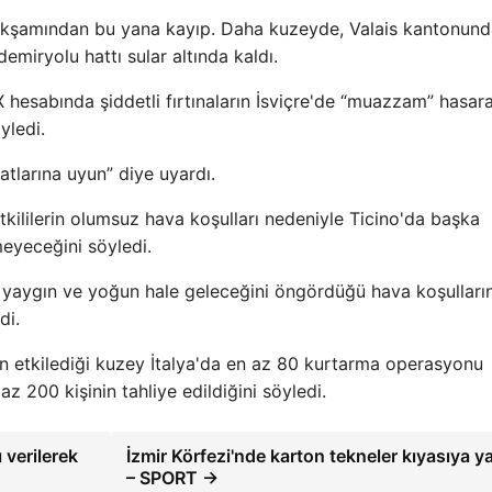
 akşamından bu yana kayıp. Daha kuzeyde, Valais kantonun
emiryolu hattı sular altında kaldı.
hesabında şiddetli fırtınaların İsviçre'de “muazzam” hasara
yledi.
matlarına uyun” diye uyardı.
tkililerin olumsuz hava koşulları nedeniyle Ticino'da başka
eyeceğini söyledi.
ha yaygın ve yoğun hale geleceğini öngördüğü hava koşullar
di.
ının etkilediği kuzey İtalya'da en az 80 kurtarma operasyonu
z 200 kişinin tahliye edildiğini söyledi.
 verilerek
İzmir Körfezi'nde karton tekneler kıyasıya ya
– SPORT →