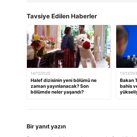
Tavsiye Edilen Haberler
14/12/2025
13/12/20
Halef dizisinin yeni bölümü ne
Bakan T
zaman yayınlanacak? Son
bahis v
bölümde neler yaşandı?
yükseli
Bir yanıt yazın