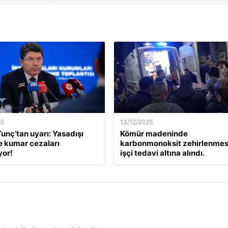
25
13/12/2025
unç’tan uyarı: Yasadışı
Kömür madeninde
e kumar cezaları
karbonmonoksit zehirlenmesi
yor!
işçi tedavi altına alındı.