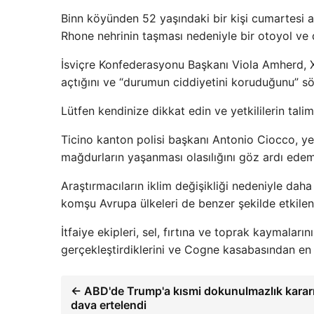
Binn köyünden 52 yaşındaki bir kişi cumartesi
Rhone nehrinin taşması nedeniyle bir otoyol ve d
İsviçre Konfederasyonu Başkanı Viola Amherd, X 
açtığını ve “durumun ciddiyetini koruduğunu” sö
Lütfen kendinize dikkat edin ve yetkililerin tali
Ticino kanton polisi başkanı Antonio Ciocco, ye
mağdurların yaşanması olasılığını göz ardı edem
Araştırmacıların iklim değişikliği nedeniyle da
komşu Avrupa ülkeleri de benzer şekilde etkilen
İtfaiye ekipleri, sel, fırtına ve toprak kaymalar
gerçekleştirdiklerini ve Cogne kasabasından en a
← ABD'de Trump'a kısmi dokunulmazlık kararı
dava ertelendi