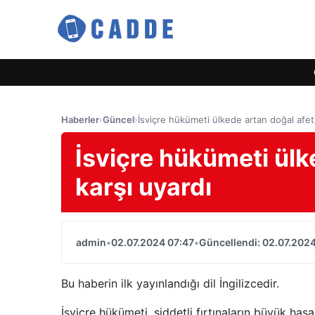
Haberler
›
Güncel
›
İsviçre hükümeti ülkede artan doğal afet 
İsviçre hükümeti ülk
karşı uyardı
admin
•
02.07.2024 07:47
•
Güncellendi: 02.07.2024
Bu haberin ilk yayınlandığı dil İngilizcedir.
İsviçre hükümeti, şiddetli fırtınaların büyük has