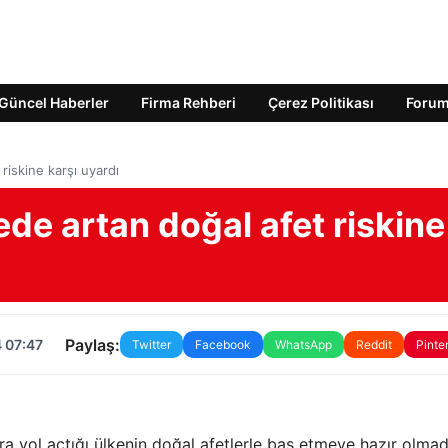
Güncel Haberler
Firma Rehberi
Çerez Politikası
Foru
riskine karşı uyardı
ede artan doğal afet riskine
Paylaş:
 07:47
Twitter
Facebook
WhatsApp
Reddit
Pinte
ara yol açtığı ülkenin doğal afetlerle baş etmeye hazır olmad