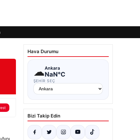
m
Hava Durumu
☁
Ankara
NaN°C
ŞEHIR SEÇ
rest
Bizi Takip Edin
ığını