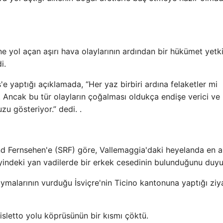
e yol açan aşırı hava olaylarının ardından bir hükümet yetkil
i.
e yaptığı açıklamada, “Her yaz birbiri ardına felaketler mi
. Ancak bu tür olayların çoğalması oldukça endişe verici ve
u gösteriyor.” dedi. .
nd Fernsehen'e (SRF) göre, Vallemaggia'daki heyelanda en a
eyindeki yan vadilerde bir erkek cesedinin bulunduğunu duyu
kaymalarının vurduğu İsviçre'nin Ticino kantonuna yaptığı ziy
isletto yolu köprüsünün bir kısmı çöktü.