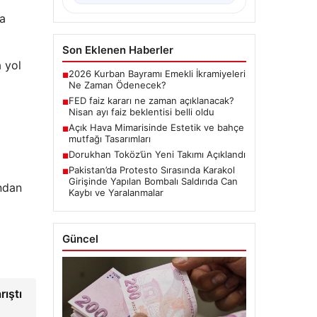
da
Son Eklenen Haberler
 yol
2026 Kurban Bayramı Emekli İkramiyeleri
■
Ne Zaman Ödenecek?
FED faiz kararı ne zaman açıklanacak?
■
Nisan ayı faiz beklentisi belli oldu
Açık Hava Mimarisinde Estetik ve bahçe
■
mutfağı Tasarımları
Dorukhan Toköz’ün Yeni Takımı Açıklandı
■
Pakistan’da Protesto Sırasında Karakol
■
Girişinde Yapılan Bombalı Saldırıda Can
ından
Kaybı ve Yaralanmalar
Güncel
rıştı