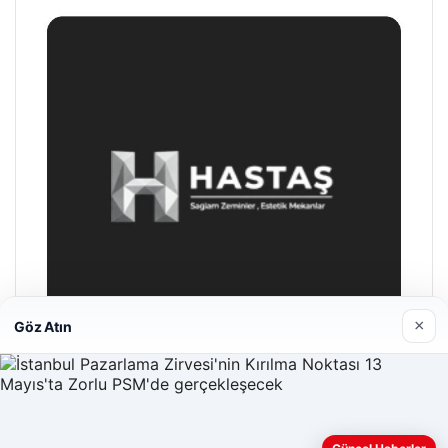
×
Göz Atın
Hastaş Beton
26/05/2026