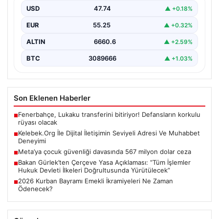
kurması büyük bir hassasiyet ifade etmektedir.
USD
47.74
▲ +0.18%
Günümüzde…
EUR
55.25
▲ +0.32%
ALTIN
6660.6
▲ +2.59%
BTC
3089666
▲ +1.03%
Son Eklenen Haberler
Fenerbahçe, Lukaku transferini bitiriyor! Defansların korkulu
■
rüyası olacak
Kelebek.Org İle Dijital İletişimin Seviyeli Adresi Ve Muhabbet
■
Deneyimi
Meta’ya çocuk güvenliği davasında 567 milyon dolar ceza
■
Bakan Gürlek’ten Çerçeve Yasa Açıklaması: “Tüm İşlemler
■
Hukuk Devleti İlkeleri Doğrultusunda Yürütülecek”
2026 Kurban Bayramı Emekli İkramiyeleri Ne Zaman
■
Ödenecek?