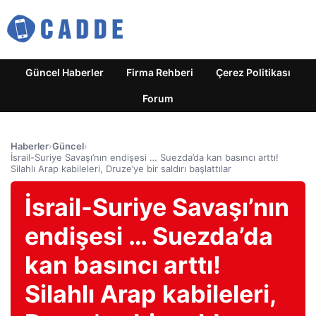
Güncel Haberler
Firma Rehberi
Çerez Politikası
Forum
Haberler
›
Güncel
›
İsrail-Suriye Savaşı’nın endişesi … Suezda’da kan basıncı arttı!
Silahlı Arap kabileleri, Druze’ye bir saldırı başlattılar
İsrail-Suriye Savaşı’nın
endişesi … Suezda’da
kan basıncı arttı!
Silahlı Arap kabileleri,