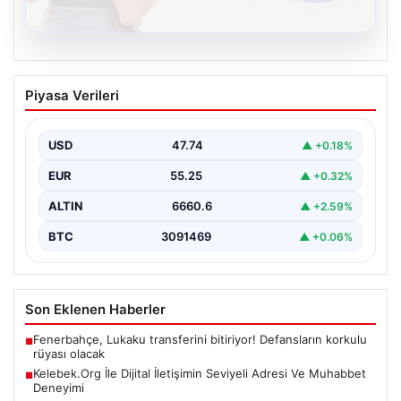
08.08.2026
Kelebek.Org İle Dijital İletişimin Seviyeli
Piyasa Verileri
Adresi Ve Muhabbet Deneyimi
Dijital ortamında kullanıcıların seviyeli bir şekilde iletişim
kurması büyük bir hassasiyet ifade etmektedir.
USD
47.74
▲ +0.18%
Günümüzde…
EUR
55.25
▲ +0.32%
ALTIN
6660.6
▲ +2.59%
BTC
3091469
▲ +0.06%
Son Eklenen Haberler
Fenerbahçe, Lukaku transferini bitiriyor! Defansların korkulu
■
rüyası olacak
Kelebek.Org İle Dijital İletişimin Seviyeli Adresi Ve Muhabbet
■
Deneyimi