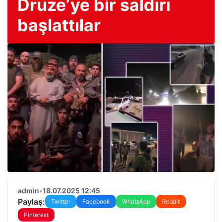
Druze’ye bir saldırı
başlattılar
admin
•
18.07.2025 12:45
Paylaş:
Twitter
Facebook
WhatsApp
Reddit
Pinterest