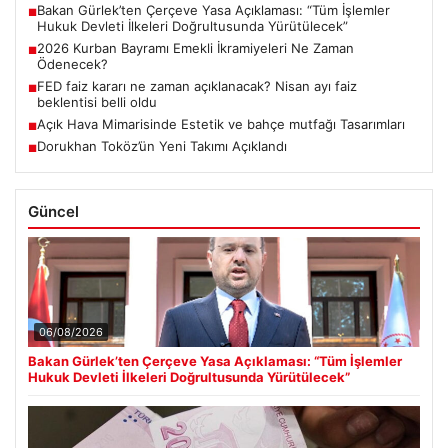
Bakan Gürlek’ten Çerçeve Yasa Açıklaması: “Tüm İşlemler
■
Hukuk Devleti İlkeleri Doğrultusunda Yürütülecek”
2026 Kurban Bayramı Emekli İkramiyeleri Ne Zaman
■
Ödenecek?
FED faiz kararı ne zaman açıklanacak? Nisan ayı faiz
■
beklentisi belli oldu
Açık Hava Mimarisinde Estetik ve bahçe mutfağı Tasarımları
■
Dorukhan Toköz’ün Yeni Takımı Açıklandı
■
Güncel
06/08/2026
Bakan Gürlek’ten Çerçeve Yasa Açıklaması: “Tüm İşlemler
Hukuk Devleti İlkeleri Doğrultusunda Yürütülecek”