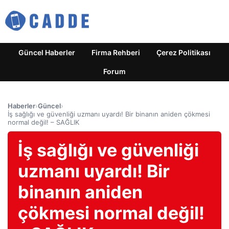
Güncel Haberler
Firma Rehberi
Çerez Politikası
Forum
Haberler
›
Güncel
›
İş sağlığı ve güvenliği uzmanı uyardı! Bir binanın aniden çökmesi
normal değil! – SAĞLIK
İş sağlığı ve güvenliği
uzmanı uyardı! Bir
binanın aniden
çökmesi normal değil!