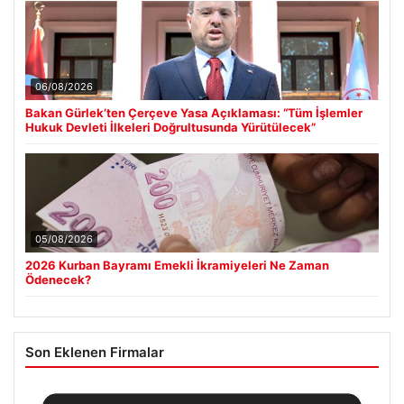
06/08/2026
Bakan Gürlek’ten Çerçeve Yasa Açıklaması: “Tüm İşlemler
Hukuk Devleti İlkeleri Doğrultusunda Yürütülecek”
05/08/2026
2026 Kurban Bayramı Emekli İkramiyeleri Ne Zaman
Ödenecek?
Son Eklenen Firmalar