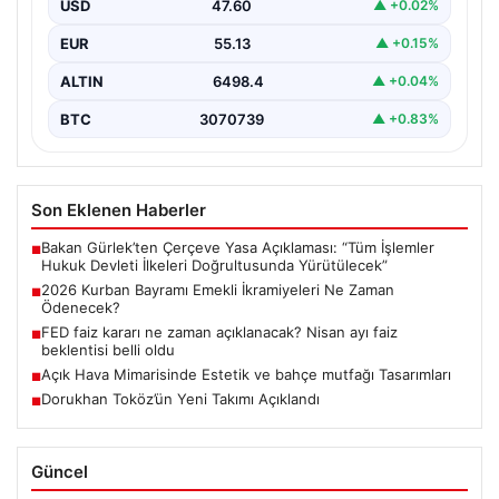
USD
47.60
▲ +0.02%
ikramiyesi…
EUR
55.13
▲ +0.15%
ALTIN
6498.4
▲ +0.04%
BTC
3070739
▲ +0.83%
Son Eklenen Haberler
Bakan Gürlek’ten Çerçeve Yasa Açıklaması: “Tüm İşlemler
■
Hukuk Devleti İlkeleri Doğrultusunda Yürütülecek”
2026 Kurban Bayramı Emekli İkramiyeleri Ne Zaman
■
Ödenecek?
FED faiz kararı ne zaman açıklanacak? Nisan ayı faiz
■
beklentisi belli oldu
Açık Hava Mimarisinde Estetik ve bahçe mutfağı Tasarımları
■
Dorukhan Toköz’ün Yeni Takımı Açıklandı
■
Güncel