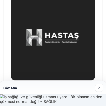
×
Göz Atın
Hastaş Beton
26/05/2026