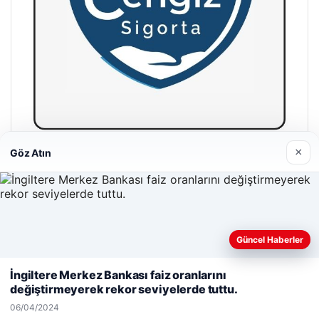
×
Göz Atın
Hastaş Beton
26/05/2026
Güncel Haberler
Web sitemizi nasıl kullandığınızı daha iyi anlayabilmek,
deneyiminizi kişiselleştirmek ve geliştirmek amacıyla çerezler
İngiltere Merkez Bankası faiz oranlarını
kullanıyoruz.
Çerez Politikamız
değiştirmeyerek rekor seviyelerde tuttu.
© 2026 Cadde – Güncel Haberler
Reddet
Kabul Et
06/04/2024
malta dil okulları
|
lemagrup.com.tr