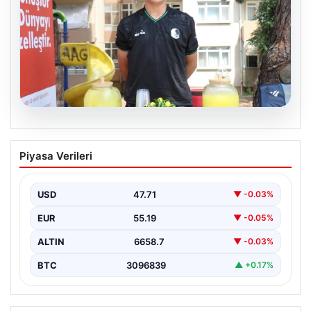
09.08.2026
14 yaşında asgari ücretin 3 katını
Piyasa Verileri
kazanıyor. 6 saatte günlük kazancı 3 bin
lirayı buluyor
USD
47.71
▼ -0.03%
EUR
55.19
▼ -0.05%
ALTIN
6658.7
▼ -0.03%
BTC
3096839
▲ +0.17%