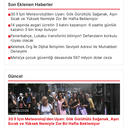
Son Eklenen Haberler
30 İl İçin Meteoroloji’den Uyarı: Gök Gürültülü Sağanak, Aşırı
■
Sıcak ve Yüksek Nemiyle Zor Bir Hafta Bekleniyor
14 yaşında asgari ücretin 3 katını kazanıyor. 6 saatte günlük
■
kazancı 3 bin lirayı buluyor
Fenerbahçe, Lukaku transferini bitiriyor! Defansların korkulu
■
rüyası olacak
Kelebek.Org İle Dijital İletişimin Seviyeli Adresi Ve Muhabbet
■
Deneyimi
Meta’ya çocuk güvenliği davasında 567 milyon dolar ceza
■
Güncel
10/08/2026
30 İl İçin Meteoroloji’den Uyarı: Gök Gürültülü Sağanak, Aşırı
Sıcak ve Yüksek Nemiyle Zor Bir Hafta Bekleniyor