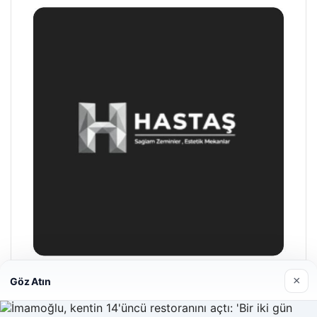
×
Göz Atın
Hastaş Beton
26/05/2026