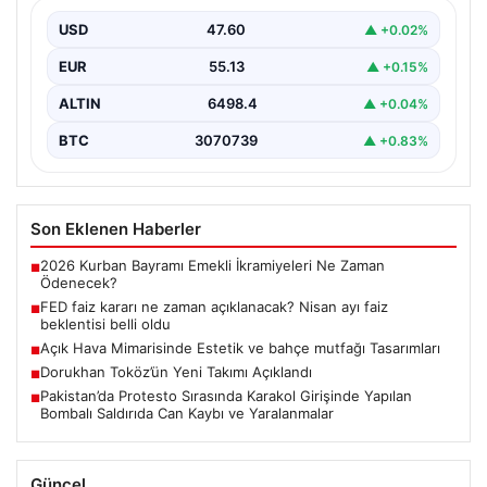
USD
47.60
▲ +0.02%
EUR
55.13
▲ +0.15%
ALTIN
6498.4
▲ +0.04%
BTC
3070739
▲ +0.83%
Son Eklenen Haberler
2026 Kurban Bayramı Emekli İkramiyeleri Ne Zaman
■
Ödenecek?
FED faiz kararı ne zaman açıklanacak? Nisan ayı faiz
■
beklentisi belli oldu
Açık Hava Mimarisinde Estetik ve bahçe mutfağı Tasarımları
■
Dorukhan Toköz’ün Yeni Takımı Açıklandı
■
Pakistan’da Protesto Sırasında Karakol Girişinde Yapılan
■
Bombalı Saldırıda Can Kaybı ve Yaralanmalar
Güncel