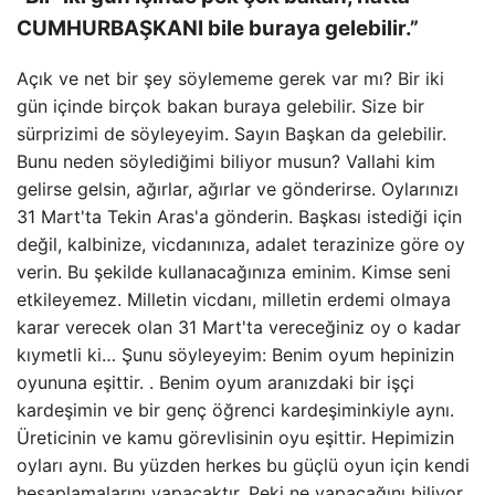
CUMHURBAŞKANI bile buraya gelebilir.”
Açık ve net bir şey söylememe gerek var mı? Bir iki
gün içinde birçok bakan buraya gelebilir. Size bir
sürprizimi de söyleyeyim. Sayın Başkan da gelebilir.
Bunu neden söylediğimi biliyor musun? Vallahi kim
gelirse gelsin, ağırlar, ağırlar ve gönderirse. Oylarınızı
31 Mart'ta Tekin Aras'a gönderin. Başkası istediği için
değil, kalbinize, vicdanınıza, adalet terazinize göre oy
verin. Bu şekilde kullanacağınıza eminim. Kimse seni
etkileyemez. Milletin vicdanı, milletin erdemi olmaya
karar verecek olan 31 Mart'ta vereceğiniz oy o kadar
kıymetli ki… Şunu söyleyeyim: Benim oyum hepinizin
oyununa eşittir. . Benim oyum aranızdaki bir işçi
kardeşimin ve bir genç öğrenci kardeşiminkiyle aynı.
Üreticinin ve kamu görevlisinin oyu eşittir. Hepimizin
oyları aynı. Bu yüzden herkes bu güçlü oyun için kendi
hesaplamalarını yapacaktır. Peki ne yapacağını biliyor