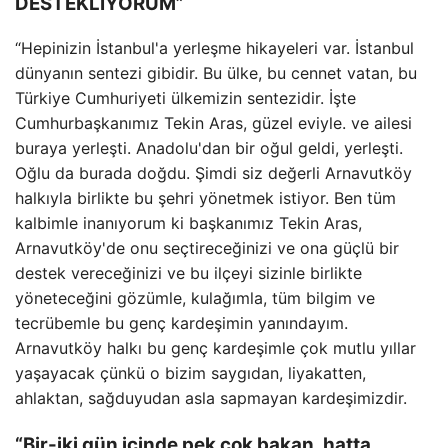
DESTEKLİYORUM”
“Hepinizin İstanbul'a yerleşme hikayeleri var. İstanbul
dünyanın sentezi gibidir. Bu ülke, bu cennet vatan, bu
Türkiye Cumhuriyeti ülkemizin sentezidir. İşte
Cumhurbaşkanımız Tekin Aras, güzel eviyle. ve ailesi
buraya yerleşti. Anadolu'dan bir oğul geldi, yerleşti.
Oğlu da burada doğdu. Şimdi siz değerli Arnavutköy
halkıyla birlikte bu şehri yönetmek istiyor. Ben tüm
kalbimle inanıyorum ki başkanımız Tekin Aras,
Arnavutköy'de onu seçtireceğinizi ve ona güçlü bir
destek vereceğinizi ve bu ilçeyi sizinle birlikte
yöneteceğini gözümle, kulağımla, tüm bilgim ve
tecrübemle bu genç kardeşimin yanındayım.
Arnavutköy halkı bu genç kardeşimle çok mutlu yıllar
yaşayacak çünkü o bizim saygıdan, liyakatten,
ahlaktan, sağduyudan asla sapmayan kardeşimizdir.
“Bir-iki gün içinde pek çok bakan, hatta