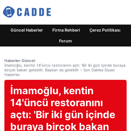
Güncel Haberler
Firma Rehberi
Çerez Politikası
Forum
Haberler
›
Güncel
›
İmamoğlu, kentin 14'üncü restoranını açtı: 'Bir iki gün içinde buraya
birçok bakan gelebilir. Başkan da gelebilir – Son Dakika Siyasi
Haberler
İmamoğlu, kentin
14'üncü restoranını
açtı: 'Bir iki gün içinde
buraya birçok bakan