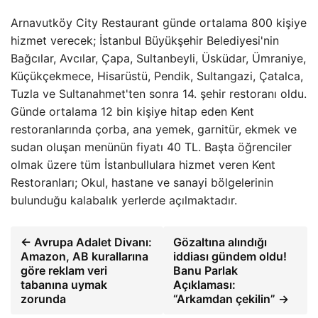
Arnavutköy City Restaurant günde ortalama 800 kişiye
hizmet verecek; İstanbul Büyükşehir Belediyesi'nin
Bağcılar, Avcılar, Çapa, Sultanbeyli, Üsküdar, Ümraniye,
Küçükçekmece, Hisarüstü, Pendik, Sultangazi, Çatalca,
Tuzla ve Sultanahmet'ten sonra 14. şehir restoranı oldu.
Günde ortalama 12 bin kişiye hitap eden Kent
restoranlarında çorba, ana yemek, garnitür, ekmek ve
sudan oluşan menünün fiyatı 40 TL. Başta öğrenciler
olmak üzere tüm İstanbullulara hizmet veren Kent
Restoranları; Okul, hastane ve sanayi bölgelerinin
bulunduğu kalabalık yerlerde açılmaktadır.
← Avrupa Adalet Divanı:
Gözaltına alındığı
Amazon, AB kurallarına
iddiası gündem oldu!
göre reklam veri
Banu Parlak
tabanına uymak
Açıklaması:
zorunda
“Arkamdan çekilin” →