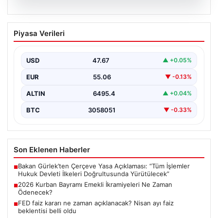
05.08.2026
2026 Kurban Bayramı Emekli
Piyasa Verileri
İkramiyeleri Ne Zaman Ödenecek?
Yaklaşan 2026 Kurban Bayramı nedeniyle, yaklaşık 17
milyon emekli vatandaşın gözü kulağı bayram
USD
47.67
▲ +0.05%
ikramiyesi…
EUR
55.06
▼ -0.13%
ALTIN
6495.4
▲ +0.04%
BTC
3058051
▼ -0.33%
Son Eklenen Haberler
Bakan Gürlek’ten Çerçeve Yasa Açıklaması: “Tüm İşlemler
■
Hukuk Devleti İlkeleri Doğrultusunda Yürütülecek”
2026 Kurban Bayramı Emekli İkramiyeleri Ne Zaman
■
Ödenecek?
FED faiz kararı ne zaman açıklanacak? Nisan ayı faiz
■
beklentisi belli oldu