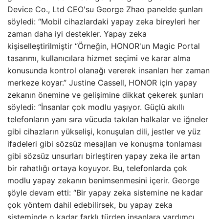
Device Co., Ltd CEO'su George Zhao panelde şunları
söyledi: “Mobil cihazlardaki yapay zeka bireyleri her
zaman daha iyi destekler. Yapay zeka
kişiselleştirilmiştir “Örneğin, HONOR'un Magic Portal
tasarımı, kullanıcılara hizmet seçimi ve karar alma
konusunda kontrol olanağı vererek insanları her zaman
merkeze koyar.” Justine Cassell, HONOR için yapay
zekanın önemine ve gelişimine dikkat çekerek şunları
söyledi: “İnsanlar çok modlu yaşıyor. Güçlü akıllı
telefonların yanı sıra vücuda takılan halkalar ve iğneler
gibi cihazların yükselişi, konuşulan dili, jestler ve yüz
ifadeleri gibi sözsüz mesajları ve konuşma tonlaması
gibi sözsüz unsurları birleştiren yapay zeka ile artan
bir rahatlığı ortaya koyuyor. Bu, telefonlarda çok
modlu yapay zekanın benimsenmesini içerir. George
şöyle devam etti: “Bir yapay zeka sistemine ne kadar
çok yöntem dahil edebilirsek, bu yapay zeka
sisteminde o kadar farklı türden insanlara yardımcı