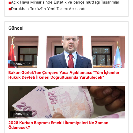
Açık Hava Mimarisinde Estetik ve bahçe mutfağı Tasarımları
■
Dorukhan Toköz’ün Yeni Takımı Açıklandı
■
Güncel
06/08/2026
Bakan Gürlek’ten Çerçeve Yasa Açıklaması: “Tüm İşlemler
Hukuk Devleti İlkeleri Doğrultusunda Yürütülecek”
05/08/2026
2026 Kurban Bayramı Emekli İkramiyeleri Ne Zaman
Ödenecek?