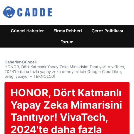
Güncel Haberler
Firma Rehberi
Çerez Politikası
Forum
Haberler
›
Güncel
›
HONOR, Dört Katmanlı Yapay Zeka Mimarisini Tanıtıyor! VivaTech,
2024'te daha fazla yapay zeka deneyimi için Google Cloud ile iş
birliği yapıyor – TEKNOLOJİ
HONOR, Dört Katmanlı
Yapay Zeka Mimarisini
Tanıtıyor! VivaTech,
2024'te daha fazla