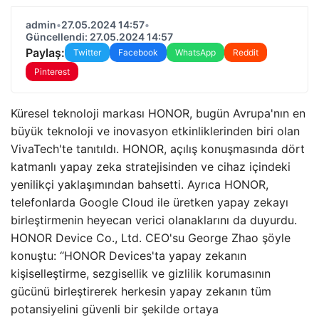
admin
•
27.05.2024 14:57
•
Güncellendi: 27.05.2024 14:57
Paylaş:
Twitter
Facebook
WhatsApp
Reddit
Pinterest
Küresel teknoloji markası HONOR, bugün Avrupa'nın en
büyük teknoloji ve inovasyon etkinliklerinden biri olan
VivaTech'te tanıtıldı. HONOR, açılış konuşmasında dört
katmanlı yapay zeka stratejisinden ve cihaz içindeki
yenilikçi yaklaşımından bahsetti. Ayrıca HONOR,
telefonlarda Google Cloud ile üretken yapay zekayı
birleştirmenin heyecan verici olanaklarını da duyurdu.
HONOR Device Co., Ltd. CEO'su George Zhao şöyle
konuştu: “HONOR Devices'ta yapay zekanın
kişiselleştirme, sezgisellik ve gizlilik korumasının
gücünü birleştirerek herkesin yapay zekanın tüm
potansiyelini güvenli bir şekilde ortaya