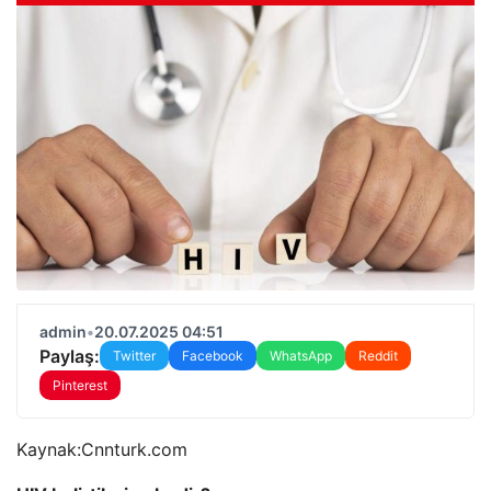
admin
•
20.07.2025 04:51
Paylaş:
Twitter
Facebook
WhatsApp
Reddit
Pinterest
Kaynak:
Cnnturk.com