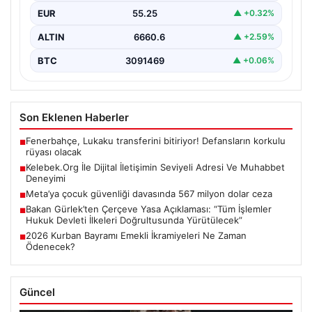
EUR
55.25
▲ +0.32%
ALTIN
6660.6
▲ +2.59%
BTC
3091469
▲ +0.06%
Son Eklenen Haberler
Fenerbahçe, Lukaku transferini bitiriyor! Defansların korkulu
■
rüyası olacak
Kelebek.Org İle Dijital İletişimin Seviyeli Adresi Ve Muhabbet
■
Deneyimi
Meta’ya çocuk güvenliği davasında 567 milyon dolar ceza
■
Bakan Gürlek’ten Çerçeve Yasa Açıklaması: “Tüm İşlemler
■
Hukuk Devleti İlkeleri Doğrultusunda Yürütülecek”
2026 Kurban Bayramı Emekli İkramiyeleri Ne Zaman
■
Ödenecek?
Güncel