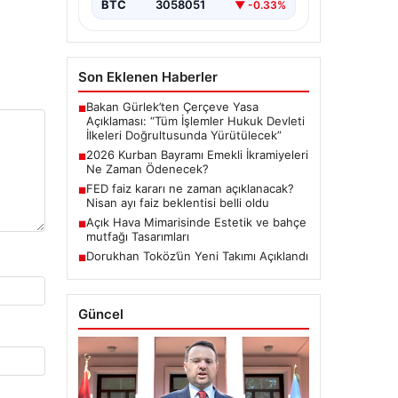
BTC
3058051
▼ -0.33%
Son Eklenen Haberler
Bakan Gürlek’ten Çerçeve Yasa
■
Açıklaması: “Tüm İşlemler Hukuk Devleti
İlkeleri Doğrultusunda Yürütülecek”
2026 Kurban Bayramı Emekli İkramiyeleri
■
Ne Zaman Ödenecek?
FED faiz kararı ne zaman açıklanacak?
■
Nisan ayı faiz beklentisi belli oldu
Açık Hava Mimarisinde Estetik ve bahçe
■
mutfağı Tasarımları
Dorukhan Toköz’ün Yeni Takımı Açıklandı
■
Güncel