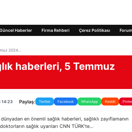
Güncel Haberler
Firma Rehberi
Çerez Politikası
Foru
emmuz 2024…
lık haberleri, 5 Temmuz
Paylaş:
 14:23
Twitter
Facebook
WhatsApp
Reddit
Pinte
 dünyadan en önemli sağlık haberleri, sağlıklı zayıflamanın
e doktorların sağlık uyarıları CNN TÜRK'te…