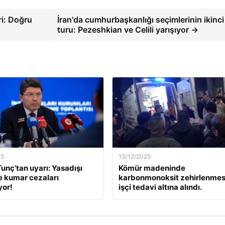
ri: Doğru
İran'da cumhurbaşkanlığı seçimlerinin ikinci
turu: Pezeshkian ve Celili yarışıyor →
25
13/12/2025
unç’tan uyarı: Yasadışı
Kömür madeninde
e kumar cezaları
karbonmonoksit zehirlenmesi
yor!
işçi tedavi altına alındı.