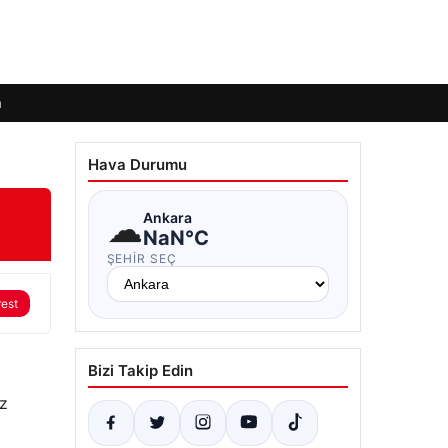
m
Hava Durumu
☁
Ankara
NaN°C
ŞEHIR SEÇ
rest
Bizi Takip Edin
öz