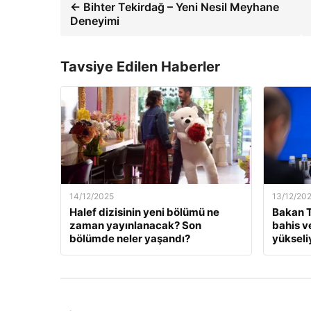
← Bihter Tekirdağ – Yeni Nesil Meyhane
Deneyimi
Tavsiye Edilen Haberler
14/12/2025
13/12/20
Halef dizisinin yeni bölümü ne
Bakan T
zaman yayınlanacak? Son
bahis v
bölümde neler yaşandı?
yükseli