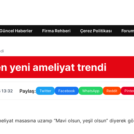
Güncel Haberler
Firma Rehberi
Çerez Politikası
Foru
ndi
n yeni ameliyat trendi
Paylaş:
 13:32
Twitter
Facebook
WhatsApp
Reddit
Pinte
meliyat masasına uzanıp “Mavi olsun, yeşil olsun” diyerek g