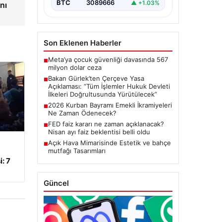
BTC
3089666
▲ +1.03%
nı
başlatacak çerçeve yasanın
Meclis’te kabul…
Son Eklenen Haberler
Meta’ya çocuk güvenliği davasında 567
■
milyon dolar ceza
Bakan Gürlek’ten Çerçeve Yasa
■
Açıklaması: “Tüm İşlemler Hukuk Devleti
İlkeleri Doğrultusunda Yürütülecek”
2026 Kurban Bayramı Emekli İkramiyeleri
■
Ne Zaman Ödenecek?
FED faiz kararı ne zaman açıklanacak?
■
Nisan ayı faiz beklentisi belli oldu
Açık Hava Mimarisinde Estetik ve bahçe
■
mutfağı Tasarımları
: 7
Güncel