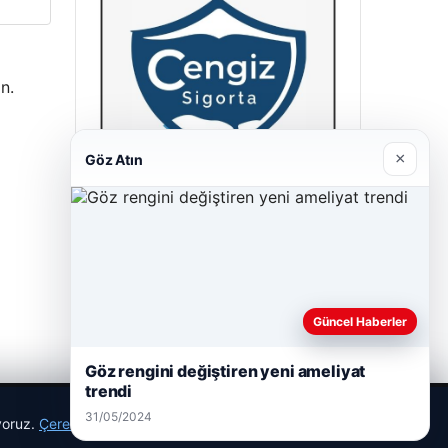
n.
×
Göz Atın
Cengiz Sigorta
23/06/2026
Güncel Haberler
Göz rengini değiştiren yeni ameliyat
trendi
31/05/2024
ıyoruz.
Çerez Politikamız
Reddet
Kabul Et