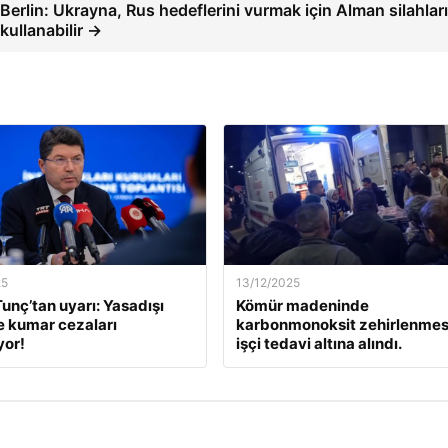
Berlin: Ukrayna, Rus hedeflerini vurmak için Alman silahları
kullanabilir →
25
13/12/2025
unç’tan uyarı: Yasadışı
Kömür madeninde
e kumar cezaları
karbonmonoksit zehirlenmesi
yor!
işçi tedavi altına alındı.