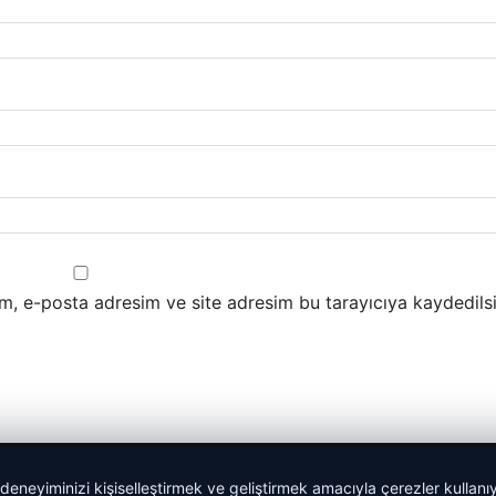
m, e-posta adresim ve site adresim bu tarayıcıya kaydedilsi
 deneyiminizi kişiselleştirmek ve geliştirmek amacıyla çerezler kullan