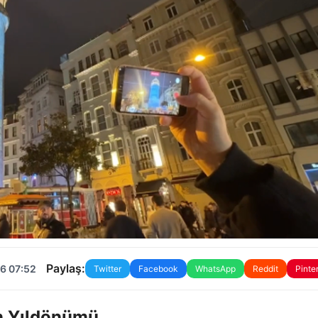
Paylaş:
6 07:52
Twitter
Facebook
WhatsApp
Reddit
Pinte
n Yıldönümü