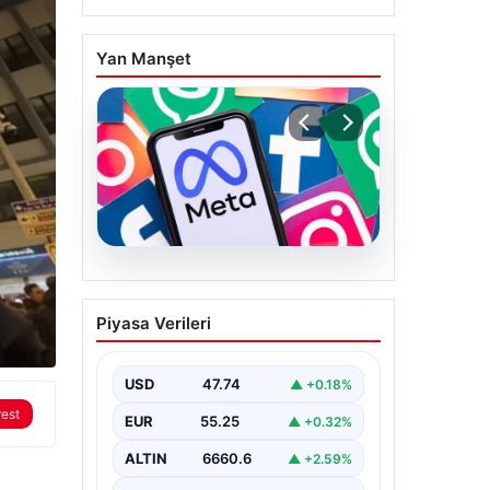
Yan Manşet
07.08.2026
Meta’ya çocuk güvenliği
Piyasa Verileri
davasında 567 milyon
dolar ceza
USD
47.74
▲ +0.18%
rest
EUR
55.25
▲ +0.32%
ALTIN
6660.6
▲ +2.59%