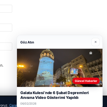
×
Göz Atın
n.
Güncel Haberler
Galata Kulesi’nde 6 Şubat Depremleri
Anısına Video Gösterimi Yapıldı
06/02/2026
ıyoruz.
Çerez Politikamız
Reddet
Kabul Et