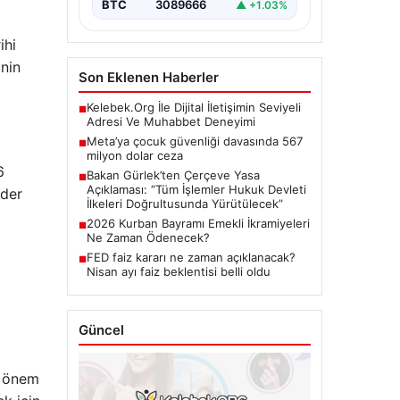
BTC
3089666
▲ +1.03%
ihi
inin
Son Eklenen Haberler
Kelebek.Org İle Dijital İletişimin Seviyeli
■
Adresi Ve Muhabbet Deneyimi
Meta’ya çocuk güvenliği davasında 567
■
milyon dolar ceza
6
Bakan Gürlek’ten Çerçeve Yasa
■
Açıklaması: “Tüm İşlemler Hukuk Devleti
ader
İlkeleri Doğrultusunda Yürütülecek”
2026 Kurban Bayramı Emekli İkramiyeleri
■
Ne Zaman Ödenecek?
FED faiz kararı ne zaman açıklanacak?
■
Nisan ayı faiz beklentisi belli oldu
Güncel
in önem