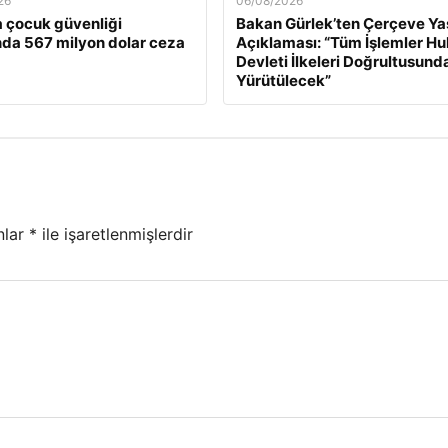
26
06/08/2026
 çocuk güvenliği
Bakan Gürlek’ten Çerçeve Ya
da 567 milyon dolar ceza
Açıklaması: “Tüm İşlemler H
Devleti İlkeleri Doğrultusund
Yürütülecek”
nlar
*
ile işaretlenmişlerdir