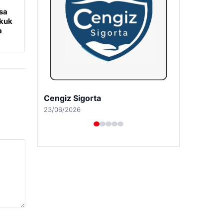
sa
ukuk
a
Hastaş Beton
26/05/2026