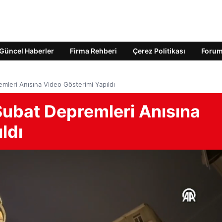
Güncel Haberler
Firma Rehberi
Çerez Politikası
Foru
mleri Anısına Video Gösterimi Yapıldı
Şubat Depremleri Anısına
ldı