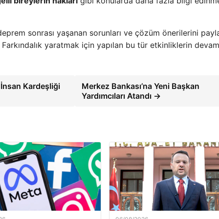
elli bireylerin hakları
gibi konularda daha fazla bilgi edinme
 deprem sonrası yaşanan sorunları ve çözüm önerilerini payl
 Farkındalık yaratmak için yapılan bu tür etkinliklerin deva
nsan Kardeşliği
Merkez Bankası’na Yeni Başkan
Yardımcıları Atandı →