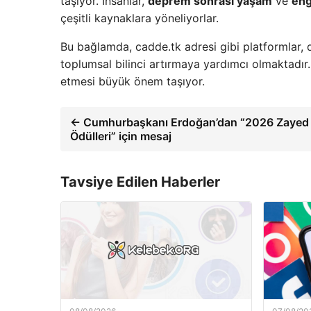
taşıyor. İnsanlar,
deprem sonrası yaşam
ve
eng
çeşitli kaynaklara yöneliyorlar.
Bu bağlamda, cadde.tk adresi gibi platformlar,
toplumsal bilinci artırmaya yardımcı olmaktadır.
etmesi büyük önem taşıyor.
← Cumhurbaşkanı Erdoğan’dan “2026 Zayed İ
Ödülleri” için mesaj
Tavsiye Edilen Haberler