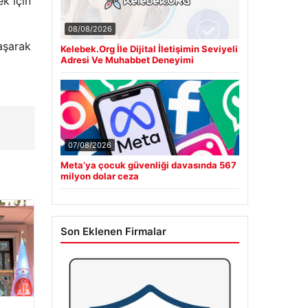
k için
08/08/2026
aşarak
Kelebek.Org İle Dijital İletişimin Seviyeli
Adresi Ve Muhabbet Deneyimi
m
07/08/2026
Meta’ya çocuk güvenliği davasında 567
milyon dolar ceza
Son Eklenen Firmalar