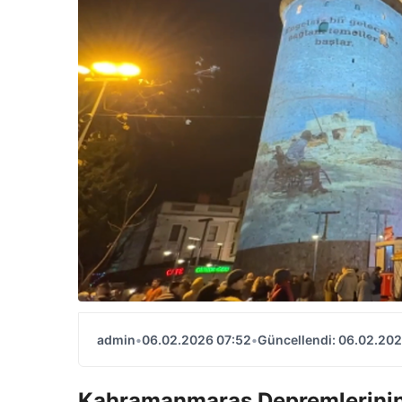
admin
•
06.02.2026 07:52
•
Güncellendi: 06.02.202
Kahramanmaraş Depremlerini