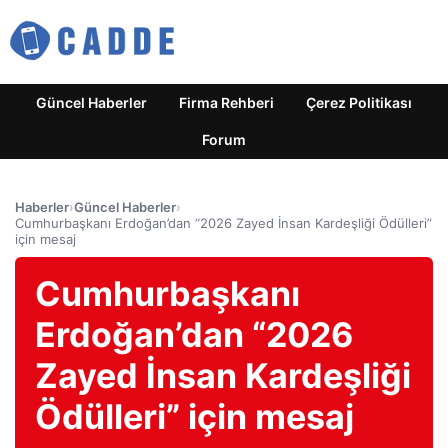
Güncel Haberler
Firma Rehberi
Çerez Politikası
Forum
Haberler
›
Güncel Haberler
›
Cumhurbaşkanı Erdoğan’dan “2026 Zayed İnsan Kardeşliği Ödülleri”
için mesaj
Cumhurbaşkanı
Erdoğan’dan “2026
Zayed İnsan Kardeşliği
Ödülleri” için mesaj