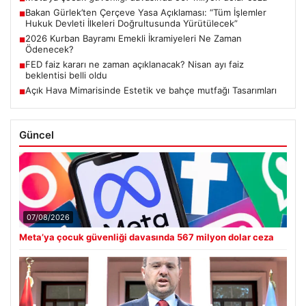
Bakan Gürlek’ten Çerçeve Yasa Açıklaması: “Tüm İşlemler
■
Hukuk Devleti İlkeleri Doğrultusunda Yürütülecek”
2026 Kurban Bayramı Emekli İkramiyeleri Ne Zaman
■
Ödenecek?
FED faiz kararı ne zaman açıklanacak? Nisan ayı faiz
■
beklentisi belli oldu
Açık Hava Mimarisinde Estetik ve bahçe mutfağı Tasarımları
■
Güncel
07/08/2026
Meta’ya çocuk güvenliği davasında 567 milyon dolar ceza