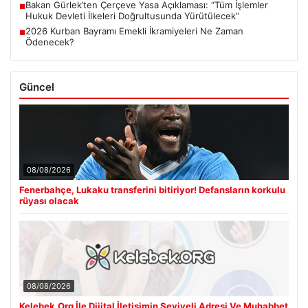
Bakan Gürlek’ten Çerçeve Yasa Açıklaması: “Tüm İşlemler
■
Hukuk Devleti İlkeleri Doğrultusunda Yürütülecek”
2026 Kurban Bayramı Emekli İkramiyeleri Ne Zaman
■
Ödenecek?
Güncel
08/08/2026
Fenerbahçe, Lukaku transferini bitiriyor! Defansların korkulu
rüyası olacak
08/08/2026
Kelebek.Org İle Dijital İletişimin Seviyeli Adresi Ve Muhabbet