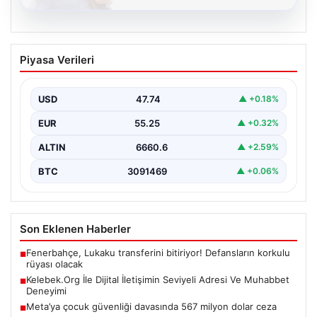
08.08.2026
Kelebek.Org İle Dijital İletişimin Seviyeli
Piyasa Verileri
Adresi Ve Muhabbet Deneyimi
Dijital ortamında kullanıcıların seviyeli bir şekilde iletişim
kurması büyük bir hassasiyet ifade etmektedir.
USD
47.74
▲ +0.18%
Günümüzde…
EUR
55.25
▲ +0.32%
ALTIN
6660.6
▲ +2.59%
BTC
3091469
▲ +0.06%
Son Eklenen Haberler
Fenerbahçe, Lukaku transferini bitiriyor! Defansların korkulu
■
rüyası olacak
Kelebek.Org İle Dijital İletişimin Seviyeli Adresi Ve Muhabbet
■
Deneyimi
Meta’ya çocuk güvenliği davasında 567 milyon dolar ceza
■