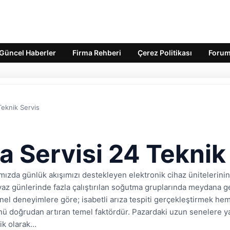
Güncel Haberler
Firma Rehberi
Çerez Politikası
Foru
Teknik Servis
a Servisi 24 Teknik
mızda günlük akışımızı destekleyen elektronik cihaz ünitelerinin
a yaz günlerinde fazla çalıştırılan soğutma gruplarında meydana
onel deneyimlere göre; isabetli arıza tespiti gerçekleştirmek he
ü doğrudan artıran temel faktördür. Pazardaki uzun senelere ya
ik olarak…