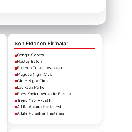
Son Eklenen Firmalar
Cengiz Sigorta
■
Hastaş Beton
■
Bulkoon Toptan Ayakkabı
■
Magusa Night Club
■
Girne Night Club
■
Ladiksan Parke
■
Enes Kaplan Avukatlık Bürosu
■
Trend Yapı Akustik
■
A Life Ankara Hastanesi
■
A Life Pursaklar Hastanesi
■