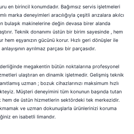
u en birincil konumdadır. Bağımsız servis işletmeleri
ı marka deneyimleri aracılığıyla çeşitli arızalara akılcı
den bulaşık makinelerine değin devasa birer alanda
tırır. Teknik donanımı üstün bir birim sayesinde , hem
r hem eşyanızın gücünü korur. Hızlı geri dönüşler ile
anlayışının ayrılmaz parçası bir parçasıdır.
derliğinde megakentin bütün noktalarına profesyonel
zmetleri ulaştıran en dinamik işletmedir. Gelişmiş teknik
anıtlamış uzman ; bozuk cihazlarınızı maksimum hızlı
ekteyiz. Müşteri deneyimini tüm konunun başında tutan
ek hem de üstün hizmetlerin sektördeki tek merkezidir.
akmamak ve uzman dokunuşlarla ürünlerinizi koruma
ğiniz en isabetli limandır.