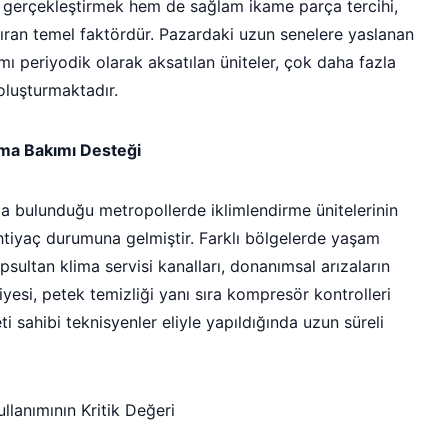
ti gerçekleştirmek hem de sağlam ikame parça tercihi,
ran temel faktördür. Pazardaki uzun senelere yaslanan
ı periyodik olarak aksatılan üniteler, çok daha fazla
 oluşturmaktadır.
ima Bakımı Desteği
zla bulunduğu metropollerde iklimlendirme ünitelerinin
ihtiyaç durumuna gelmiştir. Farklı bölgelerde yaşam
psultan klima servisi kanalları, donanımsal arızaların
kviyesi, petek temizliği yanı sıra kompresör kontrolleri
i sahibi teknisyenler eliyle yapıldığında uzun süreli
lanımının Kritik Değeri